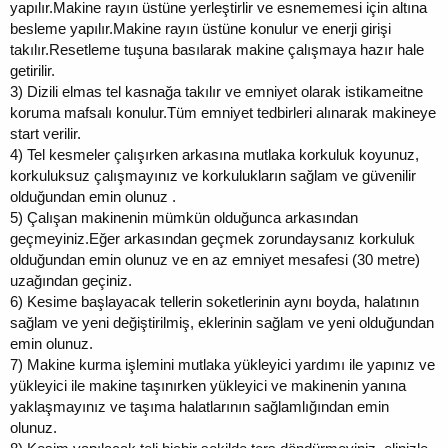
yapılır.Makine rayın üstüne yerleştirlir ve esnememesi için altına
besleme yapılır.Makine rayın üstüne konulur ve enerji girişi
takılır.Resetleme tuşuna basılarak makine çalışmaya hazır hale
getirilir.
3)
Dizili elmas tel kasnağa takılır ve emniyet olarak istikameitne
koruma mafsalı konulur.Tüm emniyet tedbirleri alınarak makineye
start verilir.
4)
Tel kesmeler çalışırken arkasına mutlaka korkuluk koyunuz,
korkuluksuz çalışmayınız ve korkulukların sağlam ve güvenilir
olduğundan emin olunuz .
5)
Çalışan makinenin mümkün olduğunca arkasından
geçmeyiniz.Eğer arkasından geçmek zorundaysanız korkuluk
olduğundan emin olunuz ve en az emniyet mesafesi (30 metre)
uzağından geçiniz.
6)
Kesime başlayacak tellerin soketlerinin aynı boyda, halatının
sağlam ve yeni değiştirilmiş, eklerinin sağlam ve yeni olduğundan
emin olunuz.
7)
Makine kurma işlemini mutlaka yükleyici yardımı ile yapınız ve
yükleyici ile makine taşınırken yükleyici ve makinenin yanına
yaklaşmayınız ve taşıma halatlarının sağlamlığından emin
olunuz.