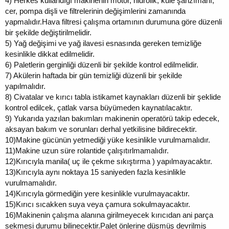
4)
Herkes kullandığı makinenin motor, hidrolik, kule şanzımanı,
cer, pompa dişli ve filtrelerinin değişimlerini zamanında
yapmalıdır.Hava filtresi çalışma ortamının durumuna göre düzenli
bir şekilde değiştirilmelidir.
5)
Yağ değişimi ve yağ ilavesi esnasında gereken temizliğe
kesinlikle dikkat edilmelidir.
6)
Paletlerin gerginliği düzenli bir şekilde kontrol edilmelidir.
7)
Akülerin haftada bir gün temizliği düzenli bir şekilde
yapılmalıdır.
8)
Civatalar ve kırıcı tabla istikamet kaynakları düzenli bir şeklide
kontrol edilcek, çatlak varsa büyümeden kaynatılacaktır.
9)
Yukarıda yazılan bakımları makinenin operatörü takip edecek,
aksayan bakım ve sorunları derhal yetkilisine bildirecektir.
10)
Makine gücünün yetmediği yüke kesinlikle vurulmamalıdır.
11)
Makine uzun süre rolantide çalışıtırlmamalıdır.
12)
Kırıcıyla manila( uç ile çekme sıkıştırma ) yapılmayacaktır.
13)
Kırıcıyla aynı noktaya 15 saniyeden fazla kesinlikle
vurulmamalıdır.
14)
Kırıcıyla görmediğin yere kesinlikle vurulmayacaktır.
15)
Kırıcı sıcakken suya veya çamura sokulmayacaktır.
16)
Makinenin çalışma alanına girilmeyecek kırıcıdan ani parça
sekmesi durumu bilinecektir.Palet önlerine düşmüş devrilmiş