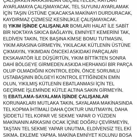
ÇALIŞIRKEN ARKASINDAN GEÇMEYECEK, RAYLARI
AYARLAMAYA ÇALIŞMAYACAK, TEL SUYUNU AYARLAMAK
İÇİN TAŞIN ÜSTÜNE ÇIKACAKSA MAKİNAYI DURDURACAK,
KAYDIRMAZ ÇİZMESİZ KESİNLİKLE ÇALIŞMAYACAK.
8)
YIKIM İŞİNDE ÇALIŞANLAR
BOMLARI HALAT İLE SABİT
BİR NOKTAYA SIKICA BAĞLAYIN, EMNİYET KEMERİNİ TAK,
ELDİVEN TAKIN, TEK BAŞINA KİMSE BOMU TUTMASIN,
YIKIM ARASINA GİRMEYİN, YIKILACAK KÜTLENİN ÜSTÜNE
ÇIKMAYIN, YIKIMDAN ÖNCEKİ ASKIDAKİ PARÇALARI
EKSKAVATÖR İLE DÜŞÜRTÜN, YIKIM BİTTİKTEN SONRA
DAHİ BÖLGEYE GİRMEDEN ASKIDA HERHANGİ BİR PARÇA
OLUP OLMADIĞINI KONTROL EDİN, ÖNCE SORUMLU
USTABAŞININ BÖLGEYİ KONTROL ETTİĞİNDEN EMİN
OLUN, YIKILMIŞ KÜTLENİN EBATLANMASI İÇİN TEL
GEÇİRME İŞLEMİNDE KÜTLE ALTINA SAKIN GİRMEYİN.
9)
EBATLAMA-SAYALAMA İŞİNDE ÇALIŞANLAR
KORUNAKLARI MUTLAKA TAKIN, SAYALAMA MAKİNASINDA
TEL KOPMA İHTİMALİ DAHA ÇOKTUR UNUTMAYIN, DAHA
ŞİDDETLİ TEL KOPAR VE SEKME YAPAR O YÜZDEN
MAKİNANIN ARKASINI OCAK İÇİNE DOĞRU ÇEVİRMEYİN,
TAŞTAN TEL SEKME YAPAR UNUTMA, ELDİVENSİZ TEL EKİ
SIKMA, EKLEME YAPMA, MAKİNA EMNİYET KOLUNU BOŞA