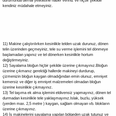
durumunda derhal yetkilisine haber veriniz ve hiçbir şekilde
kendiniz müdahale etmeyiniz.
11)
Makine çalıştırılırken kesinlikle telden uzak durunuz, dönen
telin üzerinden geçmeyiniz, tele su verme işlemini tel dönmeye
başlamadan yapınız ve tel dönerken kesinlikle hortum
değiştirmeyiniz.
12)
Sayalama bloğun hiçbir şekilde üzerine çıkmayınız.Bloğun
üzerine çıkmanız gerektiği hallerde makineyi durdurup,
çizmenizin bloğun kaygan olmadığından emin olunuz, emniyet
kemersiz ve diğer iş emniyet malzemeleri olmadan bloğun
üzerine kesinlikle çıkmayınız.
13)
Tel taşıma ek alma işlemini eldivensiz yapmayınız, dönen tel
durmadan kesinlikle tele yaklaşmayınız.Islak, buzlu, yüksek
(yerden max. 2,5 metre ) kaygan, sağlam olmayan vb. blokların
üzerine çıkmayınız.
14)
İş makinelerini sayalama yapılan bölgeden uzak tutunuz ve