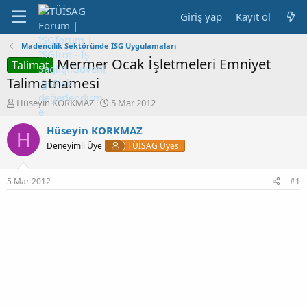
Giriş yap
Kayıt ol
Madencilik Sektöründe İSG Uygulamaları
Mermer Ocak İşletmeleri Emniyet
Talimat
Talimatnamesi
K
B
Hüseyin KORKMAZ
5 Mar 2012
o
a
n
ş
Hüseyin KORKMAZ
H
b
l
Deneyimli Üye
TÜİSAG Üyesi
u
a
y
n
u
g
5 Mar 2012
#1
b
ı
a
ç
ş
t
l
a
a
r
t
i
a
h
n
i