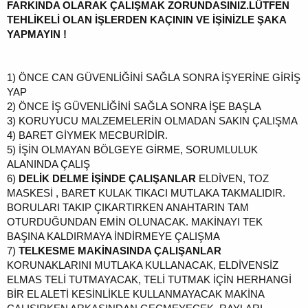
FARKINDA OLARAK ÇALIŞMAK ZORUNDASINIZ.LÜTFEN
TEHLİKELİ OLAN İŞLERDEN KAÇININ VE İŞİNİZLE ŞAKA
YAPMAYIN !
1)
ÖNCE CAN GÜVENLİĞİNİ SAĞLA SONRA İŞYERİNE GİRİŞ
YAP
2)
ÖNCE İŞ GÜVENLİĞİNİ SAĞLA SONRA İŞE BAŞLA
3)
KORUYUCU MALZEMELERİN OLMADAN SAKIN ÇALIŞMA
4)
BARET GİYMEK MECBURİDİR.
5)
İŞİN OLMAYAN BÖLGEYE GİRME, SORUMLULUK
ALANINDA ÇALIŞ
6)
DELİK DELME İŞİNDE ÇALIŞANLAR
ELDİVEN, TOZ
MASKESİ , BARET KULAK TIKACI MUTLAKA TAKMALIDIR.
BORULARI TAKIP ÇIKARTIRKEN ANAHTARIN TAM
OTURDUĞUNDAN EMİN OLUNACAK. MAKİNAYI TEK
BAŞINA KALDIRMAYA İNDİRMEYE ÇALIŞMA
7)
TELKESME MAKİNASINDA ÇALIŞANLAR
KORUNAKLARINI MUTLAKA KULLANACAK, ELDİVENSİZ
ELMAS TELİ TUTMAYACAK, TELİ TUTMAK İÇİN HERHANGİ
BİR EL ALETİ KESİNLİKLE KULLANMAYACAK MAKİNA