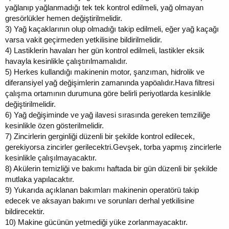
yağlanıp yağlanmadığı tek tek kontrol edilmeli, yağ olmayan
gresörlükler hemen değiştirilmelidir.
3)
Yağ kaçaklarının olup olmadığı takip edilmeli, eğer yağ kaçağı
varsa vakit geçirmeden yetkilisine bildirilmelidir.
4)
Lastiklerin havaları her gün kontrol edilmeli, lastikler eksik
havayla kesinlikle çalıştırılmamalıdır.
5)
Herkes kullandığı makinenin motor, şanzıman, hidrolik ve
diferansiyel yağ değişimlerin zamanında yapöalıdır.Hava filtresi
çalışma ortamının durumuna göre belirli periyotlarda kesinlikle
değiştirilmelidir.
6)
Yağ değişiminde ve yağ ilavesi sırasında gereken temziliğe
kesinlikle özen gösterilmelidir.
7)
Zincirlerin gerginliği düzenli bir şekilde kontrol edilecek,
gerekiyorsa zincirler gerilecektri.Gevşek, torba yapmış zincirlerle
kesinlikle çalışılmayacaktır.
8)
Akülerin temizliği ve bakımı haftada bir gün düzenli bir şekilde
mutlaka yapılacaktır.
9)
Yukarıda açıklanan bakımları makinenin operatörü takip
edecek ve aksayan bakımı ve sorunları derhal yetkilisine
bildirecektir.
10)
Makine gücünün yetmediği yüke zorlanmayacaktır.