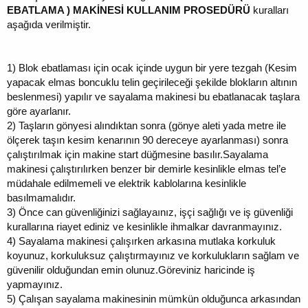
EBATLAMA ) MAKİNESİ KULLANIM PROSEDÜRÜ
kuralları
aşağıda verilmiştir.
1)
Blok ebatlaması için ocak içinde uygun bir yere tezgah (Kesim
yapacak elmas boncuklu telin geçirileceği şekilde blokların altının
beslenmesi) yapılır ve sayalama makinesi bu ebatlanacak taşlara
göre ayarlanır.
2)
Taşların gönyesi alındıktan sonra (gönye aleti yada metre ile
ölçerek taşın kesim kenarının 90 dereceye ayarlanması) sonra
çalıştırılmak için makine start düğmesine basılır.Sayalama
makinesi çalıştırılırken benzer bir demirle kesinlikle elmas tel’e
müdahale edilmemeli ve elektrik kablolarına kesinlikle
basılmamalıdır.
3)
Önce can güvenliğinizi sağlayaınız, işçi sağlığı ve iş güvenliği
kurallarına riayet ediniz ve kesinlikle ihmalkar davranmayınız.
4)
Sayalama makinesi çalışırken arkasına mutlaka korkuluk
koyunuz, korkuluksuz çalıştırmayınız ve korkulukların sağlam ve
güvenilir olduğundan emin olunuz.Göreviniz haricinde iş
yapmayınız.
5)
Çalışan sayalama makinesinin mümkün olduğunca arkasından