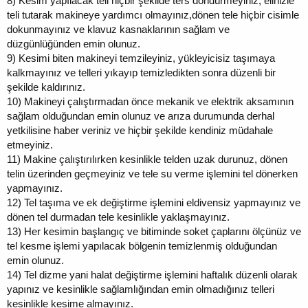
8)
Kesim yapılacak teli hiçbir şekilde ters döndürmeyiniz, elinizle
teli tutarak makineye yardımcı olmayınız,dönen tele hiçbir cisimle
dokunmayınız ve klavuz kasnaklarının sağlam ve
düzgünlüğünden emin olunuz.
9)
Kesimi biten makineyi temzileyiniz, yükleyicisiz taşımaya
kalkmayınız ve telleri yıkayıp temizledikten sonra düzenli bir
şekilde kaldırınız.
10)
Makineyi çalıştırmadan önce mekanik ve elektrik aksamının
sağlam olduğundan emin olunuz ve arıza durumunda derhal
yetkilisine haber veriniz ve hiçbir şekilde kendiniz müdahale
etmeyiniz.
11)
Makine çalıştırılırken kesinlikle telden uzak durunuz, dönen
telin üzerinden geçmeyiniz ve tele su verme işlemini tel dönerken
yapmayınız.
12)
Tel taşıma ve ek değiştirme işlemini eldivensiz yapmayınız ve
dönen tel durmadan tele kesinlikle yaklaşmayınız.
13)
Her kesimin başlangıç ve bitiminde soket çaplarını ölçünüz ve
tel kesme işlemi yapılacak bölgenin temizlenmiş olduğundan
emin olunuz.
14)
Tel dizme yani halat değiştirme işlemini haftalık düzenli olarak
yapınız ve kesinlikle sağlamlığından emin olmadığınız telleri
kesinlikle kesime almayınız.