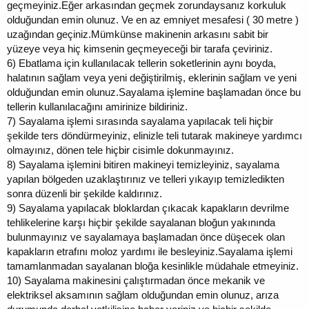
geçmeyiniz.Eğer arkasından geçmek zorundaysanız korkuluk
olduğundan emin olunuz. Ve en az emniyet mesafesi ( 30 metre )
uzağından geçiniz.Mümkünse makinenin arkasını sabit bir
yüzeye veya hiç kimsenin geçmeyeceği bir tarafa çeviriniz.
6)
Ebatlama için kullanılacak tellerin soketlerinin aynı boyda,
halatının sağlam veya yeni değiştirilmiş, eklerinin sağlam ve yeni
olduğundan emin olunuz.Sayalama işlemine başlamadan önce bu
tellerin kullanılacağını amirinize bildiriniz.
7)
Sayalama işlemi sırasında sayalama yapılacak teli hiçbir
şekilde ters döndürmeyiniz, elinizle teli tutarak makineye yardımcı
olmayınız, dönen tele hiçbir cisimle dokunmayınız.
8)
Sayalama işlemini bitiren makineyi temizleyiniz, sayalama
yapılan bölgeden uzaklaştırınız ve telleri yıkayıp temizledikten
sonra düzenli bir şekilde kaldırınız.
9)
Sayalama yapılacak bloklardan çıkacak kapakların devrilme
tehlikelerine karşı hiçbir şekilde sayalanan bloğun yakınında
bulunmayınız ve sayalamaya başlamadan önce düşecek olan
kapakların etrafını moloz yardımı ile besleyiniz.Sayalama işlemi
tamamlanmadan sayalanan bloğa kesinlikle müdahale etmeyiniz.
10)
Sayalama makinesini çalıştırmadan önce mekanik ve
elektriksel aksamının sağlam olduğundan emin olunuz, arıza