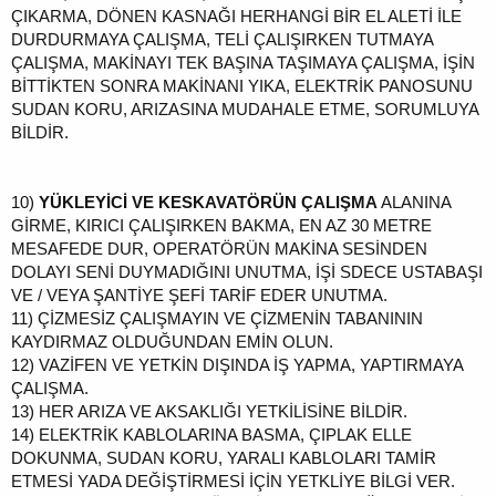
ÇIKARMA, DÖNEN KASNAĞI HERHANGİ BİR EL ALETİ İLE
DURDURMAYA ÇALIŞMA, TELİ ÇALIŞIRKEN TUTMAYA
ÇALIŞMA, MAKİNAYI TEK BAŞINA TAŞIMAYA ÇALIŞMA, İŞİN
BİTTİKTEN SONRA MAKİNANI YIKA, ELEKTRİK PANOSUNU
SUDAN KORU, ARIZASINA MUDAHALE ETME, SORUMLUYA
BİLDİR.
10)
YÜKLEYİCİ VE KESKAVATÖRÜN ÇALIŞMA
ALANINA
GİRME, KIRICI ÇALIŞIRKEN BAKMA, EN AZ 30 METRE
MESAFEDE DUR, OPERATÖRÜN MAKİNA SESİNDEN
DOLAYI SENİ DUYMADIĞINI UNUTMA, İŞİ SDECE USTABAŞI
VE / VEYA ŞANTİYE ŞEFİ TARİF EDER UNUTMA.
11)
ÇİZMESİZ ÇALIŞMAYIN VE ÇİZMENİN TABANININ
KAYDIRMAZ OLDUĞUNDAN EMİN OLUN.
12)
VAZİFEN VE YETKİN DIŞINDA İŞ YAPMA, YAPTIRMAYA
ÇALIŞMA.
13)
HER ARIZA VE AKSAKLIĞI YETKİLİSİNE BİLDİR.
14)
ELEKTRİK KABLOLARINA BASMA, ÇIPLAK ELLE
DOKUNMA, SUDAN KORU, YARALI KABLOLARI TAMİR
ETMESİ YADA DEĞİŞTİRMESİ İÇİN YETKLİYE BİLGİ VER.