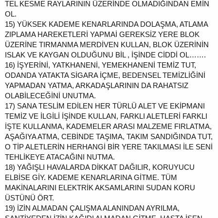
TEL KESME RAYLARININ ÜZERİNDE OLMADIĞINDAN EMİN
OL.
15)
YÜKSEK KADEME KENARLARINDA DOLAŞMA, ATLAMA
ZIPLAMA HAREKETLERİ YAPMAİ GEREKSİZ YERE BLOK
ÜZERİNE TIRMANMA MERDİVEN KULLAN, BLOK ÜZERİNİN
ISLAK VE KAYGAN OLDUĞUNU BİL , İŞİNDE CİDDİ OL…….
16)
İŞYERİNİ, YATKHANENİ, YEMEKHANENİ TEMİZ TUT,
ODANDA YATAKTA SİGARA İÇME, BEDENSEL TEMİZLİĞİNİ
YAPMADAN YATMA, ARKADAŞLARININ DA RAHATSIZ
OLABİLECEĞİNİ UNUTMA.
17)
SANA TESLİM EDİLEN HER TÜRLÜ ALET VE EKİPMANI
TEMİZ VE İLGİLİ İŞİNDE KULLAN, FARKLI ALETLERİ FARKLI
İŞTE KULLANMA, KADEMELER ARASI MALZEME FIRLATMA,
AŞAĞIYA ATMA, CEBİNDE TAŞIMA, TAKIM SANDIĞINDA TUT,
O TİP ALETLERİN HERHANGİ BİR YERE TAKILMASI İLE SENİ
TEHLİKEYE ATACAĞINI NUTMA.
18)
YAĞIŞLI HAVALARDA DİKKAT DAĞILIR, KORUYUCU
ELBİSE GİY. KADEME KENARLARINA GİTME. TÜM
MAKİNALARINI ELEKTRİK AKSAMLARINI SUDAN KORU
ÜSTÜNÜ ÖRT.
19)
İZİN ALMADAN ÇALIŞMA ALANINDAN AYRILMA,