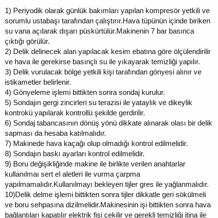
1)
Periyodik olarak günlük bakımları yapılan kompresör yetkili ve
sorumlu ustabaşı tarafından çalıştırır.Hava tüpünün içinde biriken
su vana açılarak dışarı püskürtülür.Makinenin 7 bar basınca
çıktığı görülür.
2)
Delik delinecek alan yapılacak kesim ebatına göre ölçülendirilir
ve hava ile gerekirse basınçlı su ile yıkayarak temizliği yapılır.
3)
Delik vurulacak bölge yetkili kişi tarafından gönyesi alınır ve
istikametler belirlenir.
4)
Gönyeleme işlemi bittikten sonra sondaj kurulur.
5)
Sondajın gergi zincirleri su terazisi ile yataylık ve dikeylik
kontrokü yapılarak kontrollü şekilde gerdirilir.
6)
Sondaj tabancasının dönüş yönü dikkate alınarak olası bir delik
sapması da hesaba katılmalıdır.
7)
Makinede hava kaçağı olup olmadığı kontrol edilmelidir.
8)
Sondajın baskı ayarları kontrol edilmelidir.
9)
Boru değişikliğinde makine ile birlikte verilen anahtarlar
kullanılmaı sert el aletleri ile vurma çarpma
yapılmamalıdır.Kullanılmayı bekleyen tijler gres ile yağlanmalıdır.
10)
Delik delme işlemi bittikten sonra tijler dikkatle geri sökülmeli
ve boru sehpasına dizilmelidir.Makinesinin işi bittikten sonra hava
bağlantıları kapatılır elektrik fişi çekilir ve gerekli temizliği itina ile