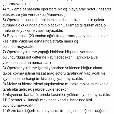
çıkarmayacaktır.
4)
Yükleme esnasında operatöre bir kişi veya araç şoförü nezaret
edecek ve yön verecektir.(Manevracı)
5)
Operatör kullandığı makinenin geri vites ikaz sesinin çalışır
durumda olduğundan emin olacaktır.Çalışmadığı durumlarda o
makine ile yükleme yapılmayacaktır.
6)
Büyük ebatlı (20 tondan ağır) bloklar rampada yüklenecek ve
kesinlikle yükleme esnasında etrafta harici kişi
bulundurmayacaktır.
7)
Operatör yükleme yaptığı blokların bilgilerini yanında
bulundurduğu not defterine kayıt edecektir.( Tarih,plaka ve
yüklenen taşların numaraları)
8)
Operatör yükleme işlemi yaparken yüklenen bloğun altına
takoz koyma işlemi bizzat araç şoförü tarafından yapılacak ve
işyerinden herhangi bir kişi bu işi yapmayacaktır.
9)
Moloz yükleme işlemi yapılacaksa mutlaka molozun tel kesiği
tarafı alta gelecek şekilde yüklenecektir.
10)
İşyerinde kantar üzerinde kesinlikle yükleme yapılmayacaktır.
11)
Operatör kullandığı makinede kendisi haricinde kişi
bulundurmayacaktır.
12)
Sizin için değerli olan hayatınız bizim içinde değerli olduğunu