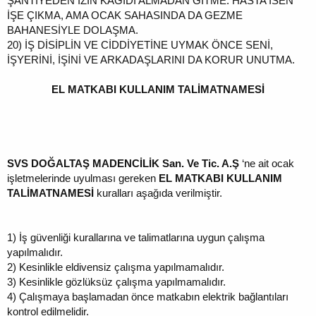
ŞANTİYEDEN İZİN KAĞIDI ALMADAN GİTME. HASTA İSEN
İŞE ÇIKMA, AMA OCAK SAHASINDA DA GEZME
BAHANESİYLE DOLAŞMA.
20)
İŞ DİSİPLİN VE CİDDİYETİNE UYMAK ÖNCE SENİ,
İŞYERİNİ, İŞİNİ VE ARKADAŞLARINI DA KORUR UNUTMA.
EL MATKABI KULLANIM TALİMATNAMESİ
SVS DOĞALTAŞ MADENCİLİK San. Ve Tic. A.Ş
‘ne ait ocak
işletmelerinde uyulması gereken
EL MATKABI KULLANIM
TALİMATNAMESİ
kuralları aşağıda verilmiştir.
1)
İş güvenliği kurallarına ve talimatlarına uygun çalışma
yapılmalıdır.
2)
Kesinlikle eldivensiz çalışma yapılmamalıdır.
3)
Kesinlikle gözlüksüz çalışma yapılmamalıdır.
4)
Çalışmaya başlamadan önce matkabın elektrik bağlantıları
kontrol edilmelidir.