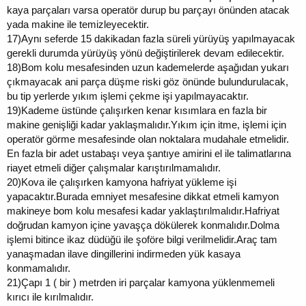
kaya parçaları varsa operatör durup bu parçayı önünden atacak
yada makine ile temizleyecektir.
17)
Aynı seferde 15 dakikadan fazla süreli yürüyüş yapılmayacak
gerekli durumda yürüyüş yönü değiştirilerek devam edilecektir.
18)
Bom kolu mesafesinden uzun kademelerde aşağıdan yukarı
çıkmayacak ani parça düşme riski göz önünde bulundurulacak,
bu tip yerlerde yıkım işlemi çekme işi yapılmayacaktır.
19)
Kademe üstünde çalışırken kenar kısımlara en fazla bir
makine genişliği kadar yaklaşmalıdır.Yıkım için itme, işlemi için
operatör görme mesafesinde olan noktalara mudahale etmelidir.
En fazla bir adet ustabaşı veya şantıye amirini el ile talimatlarına
riayet etmeli diğer çalışmalar karıştırılmamalıdır.
20)
Kova ile çalışırken kamyona hafriyat yükleme işi
yapacaktır.Burada emniyet mesafesine dikkat etmeli kamyon
makineye bom kolu mesafesi kadar yaklaştırılmalıdır.Hafriyat
doğrudan kamyon içine yavaşça dökülerek konmalıdır.Dolma
işlemi bitince ikaz düdüğü ile şoföre bilgi verilmelidir.Araç tam
yanaşmadan ilave dingillerini indirmeden yük kasaya
konmamalıdır.
21)
Çapı 1 ( bir ) metrden iri parçalar kamyona yüklenmemeli
kırıcı ile kırılmalıdır.