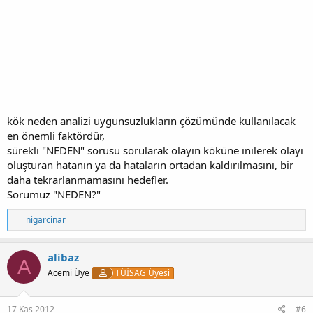
kök neden analizi uygunsuzlukların çözümünde kullanılacak
en önemli faktördür,
sürekli "NEDEN" sorusu sorularak olayın köküne inilerek olayı
oluşturan hatanın ya da hataların ortadan kaldırılmasını, bir
daha tekrarlanmamasını hedefler.
Sorumuz "NEDEN?"
T
nigarcinar
e
p
k
alibaz
A
i
Acemi Üye
TÜİSAG Üyesi
l
e
r
:
17 Kas 2012
#6