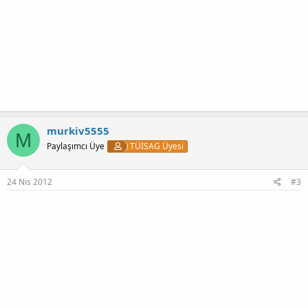
murkiv5555
M
Paylaşımcı Üye
TÜİSAG Üyesi
24 Nis 2012
#3