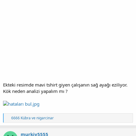
Ekteki resimde mavi tshirt giyen çalışanın sağ ayağı eziliyor.
Kök neden analizi yapalım mı ?
T
6666 Kübra
ve
nigarcinar
e
p
k
murkiv5555