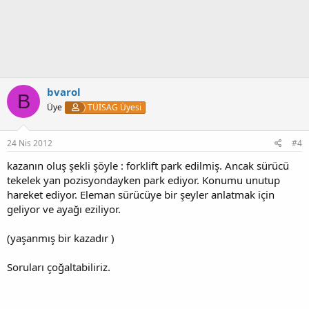
bvarol
B
Üye
TÜİSAG Üyesi
24 Nis 2012
#4
kazanın oluş şekli şöyle : forklift park edilmiş. Ancak sürücü
tekelek yan pozisyondayken park ediyor. Konumu unutup
hareket ediyor. Eleman sürücüye bir şeyler anlatmak için
geliyor ve ayağı eziliyor.
(yaşanmış bir kazadır )
Soruları çoğaltabiliriz.