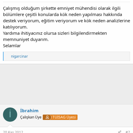
Çalışmış olduğum şirkette emniyet mühendisi olarak ilgili
bölümlere çeşitli konularda kök neden yapılması hakkında
destek veriyorum, eğitim veriyorum ve kök neden analizlerine
katılıyorum.
Yardıma ihitiyacınız olursa sizleri bilgilendirmekten
memnuniyet duyarım.
Selamlar
T
nigarcinar
e
p
k
i
l
e
r
:
İbrahim
İ
Çalışkan Üye
TÜİSAG Üyesi
20 Kas 2012
#7