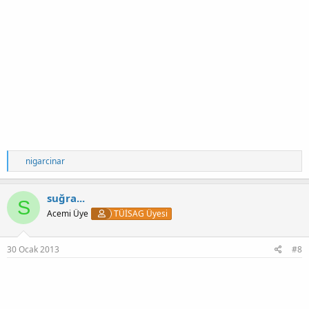
T
nigarcinar
e
p
k
suğra...
S
i
Acemi Üye
TÜİSAG Üyesi
l
e
r
:
30 Ocak 2013
#8