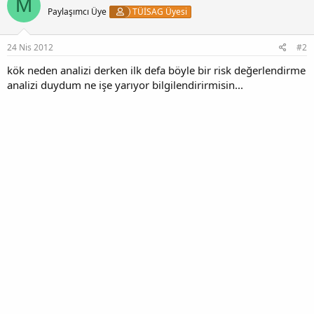
M
i
Paylaşımcı Üye
TÜİSAG Üyesi
l
e
r
:
24 Nis 2012
#2
kök neden analizi derken ilk defa böyle bir risk değerlendirme
analizi duydum ne işe yarıyor bilgilendirirmisin...