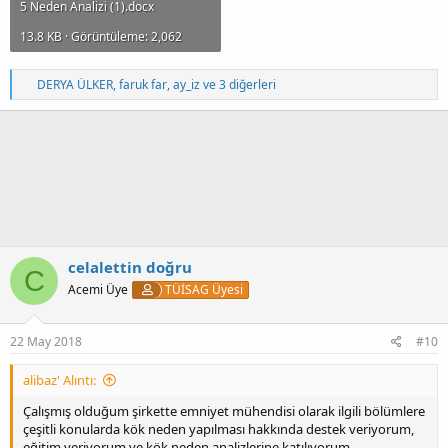
5 Neden Analizi (1).docx
13.8 KB · Görüntüleme: 2,062
T
DERYA ÜLKER
,
faruk far
,
ay_iz
ve 3 diğerleri
e
p
k
i
l
e
r
:
celalettin doğru
C
Acemi Üye
TÜİSAG Üyesi
22 May 2018
#10
alibaz' Alıntı:
Çalışmış olduğum şirkette emniyet mühendisi olarak ilgili bölümlere
çeşitli konularda kök neden yapılması hakkında destek veriyorum,
eğitim veriyorum ve kök neden analizlerine katılıyorum.