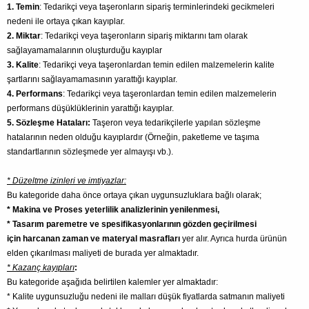
1. Temin
: Tedarikçi veya taşeronların sipariş terminlerindeki gecikmeleri
nedeni ile ortaya çıkan kayıplar.
2. Miktar
: Tedarikçi veya taşeronların sipariş miktarını tam olarak
sağlayamamalarının oluşturduğu kayıplar
3. Kalite
: Tedarikçi veya taşeronlardan temin edilen malzemelerin kalite
şartlarını sağlayamamasının yarattığı kayıplar.
4. Performans
: Tedarikçi veya taşeronlardan temin edilen malzemelerin
performans düşüklüklerinin yarattığı kayıplar.
5. Sözleşme Hataları:
Taşeron veya tedarikçilerle yapılan sözleşme
hatalarının neden olduğu kayıplardır (Örneğin, paketleme ve taşıma
standartlarının sözleşmede yer almayışı vb.).
* Düzeltme izinleri ve imtiyazlar:
Bu kategoride daha önce ortaya çıkan uygunsuzluklara bağlı olarak;
* Makina ve Proses yeterlilik analizlerinin yenilenmesi,
* Tasarım paremetre ve spesifikasyonlarının gözden geçirilmesi
için harcanan zaman ve materyal masrafları
yer alır. Ayrıca hurda ürünün
elden çıkarılması maliyeti de burada yer almaktadır.
* Kazanç kayıpları
:
Bu kategoride aşağıda belirtilen kalemler yer almaktadır:
* Kalite uygunsuzluğu nedeni ile malları düşük fiyatlarda satmanın maliyeti