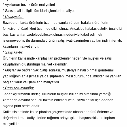
* Ayıklanan bozuk ürün maliyetleri
* Satış iptali ile ilgili tüm idari işlemlerin maliyeti
* Uzlaşmalar:
Bazı durumlarda ürünlerin üzerinde yapılan üretim hataları, ürünlerin
fonksiyonel özellikleri üzerinde etkili olmaz. Ancak bu hatalar, estetik, imaj gibi
bazı kavramları zedeleyebilecek olması nedeniyle kabul edilmek
istenmeyebilir. Bu durumda ürünün satış fiyatı üzerinden yapılan indirimler vb.
kayıpların maliyetleridir.
* Satış kaybı:
Ürünlerin kalitesinde karşılaşılan problemler nedeniyle müşteri ve satış
kayıplarının oluşturduğu maliyet kalemidir.
* Müşteri ile bağlantılar:
Satış sonrası, müşteriye hatalı bir mal gönderimi
yapıldığının anlaşılması ya da şüphelenilmesi durumunda, müşteri ile yapılan
bağlantıların ve işlemlerin maliyetidir.
* Ürün sorumluluğu:
Tedarikçi firmanın ürettiği ürünlerin müşteri kullanımı sırasında yarattığı
zararların davalar sonucu tazmin edilmesi ve bu tazminatlar için ödenen
sigorta prim bedelleridir.
Kalite sisteminde kalite planları çerçevesinde alınan her türlü önleme ve
değerlendirme faaliyetlerine rağmen ortaya çıkan başarısızlıkların toplam
maliyetidir.