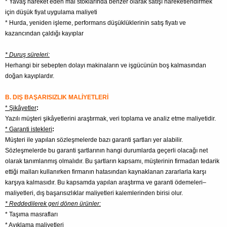
* Yavaş hareket eden mal stoklarında benzer olarak satışı hareketlendirmek
için düşük fiyat uygulama maliyeti
* Hurda, yeniden işleme, performans düşüklüklerinin satış fiyatı ve
kazancından çaldığı kayıplar
* Duruş süreleri:
Herhangi bir sebepten dolayı makinaların ve işgücünün boş kalmasından
doğan kayıplardır.
B. DIŞ BAŞARISIZLIK MALİYETLERİ
* Şikâyetler
:
Yazılı müşteri şikâyetlerini araştırmak, veri toplama ve analiz etme maliyetidir.
* Garanti istekleri
:
Müşteri ile yapılan sözleşmelerde bazı garanti şartları yer alabilir.
Sözleşmelerde bu garanti şartlarının hangi durumlarda geçerli olacağı net
olarak tanımlanmış olmalıdır. Bu şartların kapsamı, müşterinin firmadan tedarik
ettiği malları kullanırken firmanın hatasından kaynaklanan zararlarla karşı
karşıya kalmasıdır. Bu kapsamda yapılan araştırma ve garanti ödemeleri–
maliyetleri, dış başarısızlıklar maliyetleri kalemlerinden birisi olur.
* Reddedilerek geri dönen ürünler:
* Taşıma masrafları
* Ayıklama maliyetleri