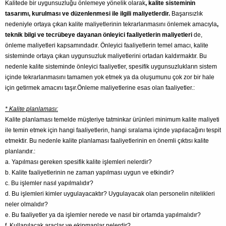
Kalitede bir uygunsuzluğu önlemeye yönelik olarak
, kalite sisteminin
tasarımı, kurulması ve düzenlenmesi ile ilgili maliyetlerdir.
Başarısızlık
nedeniyle ortaya çıkan kalite maliyetlerinin tekrarlanmasını önlemek amacıyla
,
teknik bilgi ve tecrübeye dayanan önleyici faaliyetlerin maliyetleri
de,
önleme maliyetleri kapsamındadır. Önleyici faaliyetlerin temel amacı, kalite
sisteminde ortaya çıkan uygunsuzluk maliyetlerini ortadan kaldırmaktır. Bu
nedenle kalite sisteminde önleyici faaliyetler, spesifik uygunsuzlukların sistem
içinde tekrarlanmasını tamamen yok etmek ya da oluşumunu çok zor bir hale
için getirmek amacını taşır.Önleme maliyetlerine esas olan faaliyetler.:
* Kalite planlaması:
Kalite planlaması temelde müşteriye tatminkar ürünleri minimum kalite maliyeti
ile temin etmek için hangi faaliyetlerin, hangi sıralama içinde yapılacağını tespit
etmektir. Bu nedenle kalite planlaması faaliyetlerinin en önemli çıktısı kalite
planlarıdır.:
a. Yapılması gereken spesifik kalite işlemleri nelerdir?
b. Kalite faaliyetlerinin ne zaman yapılması uygun ve etkindir?
c. Bu işlemler nasıl yapılmalıdır?
d. Bu işlemleri kimler uygulayacaktır? Uygulayacak olan personelin nitelikleri
neler olmalıdır?
e. Bu faaliyetler ya da işlemler nerede ve nasıl bir ortamda yapılmalıdır?
f. Kullanılacak araçlar ve ekipmanlar nelerdir?