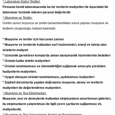
* Laboratuar Kabul Testleri:
Firmanın kendi laboratuarında bu tür testlerin maliyetleri ile dışarıdaki bir
laboratuar testinde ödenen parasal değerlerdir
.
* Muayene ve Testler:
Üretim süreci boyunca ve üretim tamamlandıktan sonra yapılan muayene ve
testlerin oluşturduğu maliyet kalemidir.
* Muayene ve testler için harcanan zaman
* Muayene ve testlerde kullanılan sarf malzemeleri, enerji ve tahrip olan
ürünlerin maliyeti
* Uzmanlık gerektiren konularda alınan danışmanlık hizmetlerinin bedelleri
* Ürünün kalite tetkiki maliyetleri
* Ürünün tanımlanması ve izlenebilirliğini sağlamak amacıyla yürütülen
faaliyetlerin maliyetleri.
* Uygun olmayan ürünün tanımlanması, ayıklanması maliyetleri
* Şüpheli durumlarda yapılan doğrulama muayene, deney ve testlerin
maliyetleri de değerlendirme maliyetleri.
* Muayene ve Test Ekipmanları:
Muayene, test ve deneylerde kullanılan ekipmanların amortisman giderleri,
bu ekipmanların çalıştırılması ile ilgili çevre şartlarını sağlanması vb.
maliyetlerdir.
* Muayene ve Test Sonuçlarının Analizi ve Raporlanması: