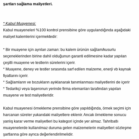
şartları sağlama maliyetleri.
* Kabul Muayenesi:
Kabul muayeneleri %100 kontrol prensibine göre uygulandığında aşağıdaki
maliyet kalemlerini içermektedir:
* Bir muayene için ayrılan zaman: bu kalem ürünün sağlam/kusurlu
seçeneklerinden birine dahil olduğunun garanti edilmesine kadar yapılan
çeşitli muayene ve testlerin sürelerini içerir.
* Muayene, deney ve testler sırasında sarf edilen malzeme, enerji vb kaynak
fiyatlarını içerir.
* Sağlamların ve bozukların ayıklanarak tanımlanması maliyetlerini de içerir
* Tedarikçi veya taşeronun yerinde firma elemanları tarafından yapılan
muayene ve test maliyetleridir.
Kabul muayenesi örnekleme prensibine göre yapıldığında, örnek seçimi için
harcanan süreler yukarıdaki maliyetlere eklenir. Ancak örnekleme sonucu
yanlış karar verme maliyetleri bu kategori içinde yer almaz. Tahribatlı
muayenelerde kullanılmaz duruma gelen malzemelerin maliyetleri sözleşme
şartlarına göre ayrıca değerlendirilmelidir.