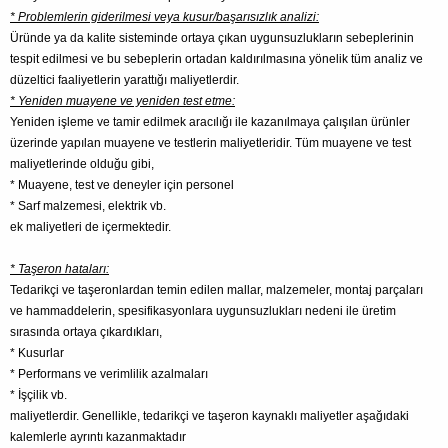
* Problemlerin giderilmesi veya kusur/başarısızlık analizi:
Üründe ya da kalite sisteminde ortaya çıkan uygunsuzlukların sebeplerinin
tespit edilmesi ve bu sebeplerin ortadan kaldırılmasına yönelik tüm analiz ve
düzeltici faaliyetlerin yarattığı maliyetlerdir.
* Yeniden muayene ve yeniden test etme:
Yeniden işleme ve tamir edilmek aracılığı ile kazanılmaya çalışılan ürünler
üzerinde yapılan muayene ve testlerin maliyetleridir. Tüm muayene ve test
maliyetlerinde olduğu gibi,
* Muayene, test ve deneyler için personel
* Sarf malzemesi, elektrik vb.
ek maliyetleri de içermektedir.
* Taşeron hataları:
Tedarikçi ve taşeronlardan temin edilen mallar, malzemeler, montaj parçaları
ve hammaddelerin, spesifikasyonlara uygunsuzlukları nedeni ile üretim
sırasında ortaya çıkardıkları,
* Kusurlar
* Performans ve verimlilik azalmaları
* İşçilik vb.
maliyetlerdir. Genellikle, tedarikçi ve taşeron kaynaklı maliyetler aşağıdaki
kalemlerle ayrıntı kazanmaktadır