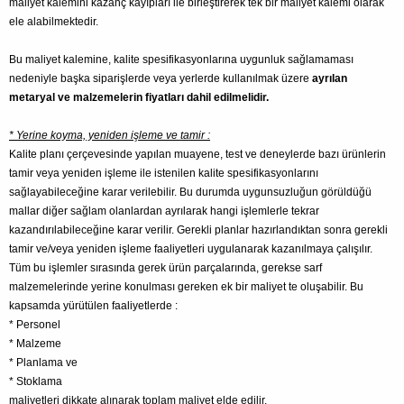
maliyet kalemini kazanç kayıpları ile birleştirerek tek bir maliyet kalemi olarak
ele alabilmektedir.
Bu maliyet kalemine, kalite spesifikasyonlarına uygunluk sağlamaması
nedeniyle başka siparişlerde veya yerlerde kullanılmak üzere
ayrılan
metaryal ve malzemelerin fiyatları dahil edilmelidir.
* Yerine koyma, yeniden işleme ve tamir :
Kalite planı çerçevesinde yapılan muayene, test ve deneylerde bazı ürünlerin
tamir veya yeniden işleme ile istenilen kalite spesifikasyonlarını
sağlayabileceğine karar verilebilir. Bu durumda uygunsuzluğun görüldüğü
mallar diğer sağlam olanlardan ayrılarak hangi işlemlerle tekrar
kazandırılabileceğine karar verilir. Gerekli planlar hazırlandıktan sonra gerekli
tamir ve/veya yeniden işleme faaliyetleri uygulanarak kazanılmaya çalışılır.
Tüm bu işlemler sırasında gerek ürün parçalarında, gerekse sarf
malzemelerinde yerine konulması gereken ek bir maliyet te oluşabilir. Bu
kapsamda yürütülen faaliyetlerde :
* Personel
* Malzeme
* Planlama ve
* Stoklama
maliyetleri dikkate alınarak toplam maliyet elde edilir.