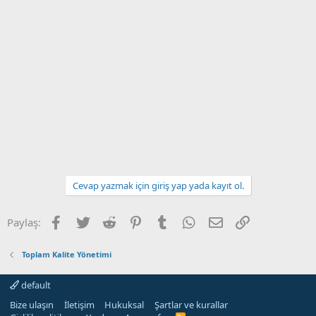
Cevap yazmak için giriş yap yada kayıt ol.
Facebook
Twitter
Reddit
Pinterest
Tumblr
WhatsApp
E-posta
Link
Paylaş:
Toplam Kalite Yönetimi
default
Bize ulaşın
İletişim
Hukuksal
Şartlar ve kurallar