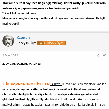
stoklama süresi boyunca başlangıçtaki koşullarını koruyup korumadıklarını
anlamak için yapılan muayene ve testlerin maliyetleridir
.
* Kayıt Tutma ve Saklama:
Muayene sonuçlarının kayıt edilmesi , dosyalanması ve muhafazası ile ilgili
maliyetlerdir.
Xzenon
Deneyimli Üye
TÜİSAG Üyesi
2 Mar 2012
#2
2. UYGUNSUZLUK MALİYETİ
A. İÇ BAŞARISIZLIK MALİYETLERİ
* Hurda:
Hurda planı çerçevesinde yapılan
muayene,
deney ve testlerde herhangi bir şekilde kullanılması sakıncalı
olan mallar ile ilgili olan maliyetlerdir.
Bu maliyet
kalemine genel imalat
giderleri
ile
direkt işçilik maliyetleri
de dahil edilmelidir. Hurda malzeme
maliyetlerinin hassas hesaplanmasının zor olduğu durumlarda birçok firma bu