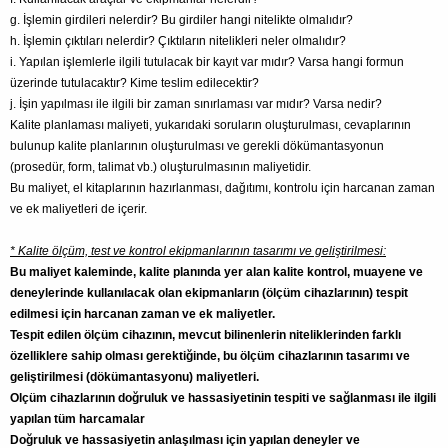
g. İşlemin girdileri nelerdir? Bu girdiler hangi nitelikte olmalıdır?
h. İşlemin çıktıları nelerdir? Çıktıların nitelikleri neler olmalıdır?
i. Yapılan işlemlerle ilgili tutulacak bir kayıt var mıdır? Varsa hangi formun
üzerinde tutulacaktır? Kime teslim edilecektir?
j. İşin yapılması ile ilgili bir zaman sınırlaması var mıdır? Varsa nedir?
Kalite planlaması maliyeti, yukarıdaki soruların oluşturulması, cevaplarının
bulunup kalite planlarının oluşturulması ve gerekli dökümantasyonun
(prosedür, form, talimat vb.) oluşturulmasının maliyetidir.
Bu maliyet, el kitaplarının hazırlanması, dağıtımı, kontrolu için harcanan zaman
ve ek maliyetleri de içerir.
* Kalite ölçüm, test ve kontrol ekipmanlarının tasarımı ve geliştirilmesi:
Bu maliyet kaleminde, kalite planında yer alan kalite kontrol, muayene ve
deneylerinde kullanılacak olan ekipmanların (ölçüm cihazlarının) tespit
edilmesi için harcanan zaman ve ek maliyetler.
Tespit edilen ölçüm cihazının, mevcut bilinenlerin niteliklerinden farklı
özelliklere sahip olması gerektiğinde, bu ölçüm cihazlarının tasarımı ve
geliştirilmesi (dökümantasyonu) maliyetleri.
Olçüm cihazlarının doğruluk ve hassasiyetinin tespiti ve sağlanması ile ilgili
yapılan tüm harcamalar
Doğruluk ve hassasiyetin anlaşılması için yapılan deneyler ve