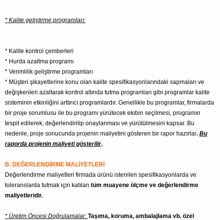
* Kalite geliştirme programları:
* Kalite kontrol çemberleri
* Hurda azaltma programı
* Verimlilik geliştirme programları
* Müşteri şikayetlerine konu olan kalite spesifikasyonlarındaki sapmaları ve
değişkenleri azaltarak kontrol altında tutma programları gibi programlar kalite
sisteminin etkinliğini arttırıcı programlardır. Genellikle bu programlar, firmalarda
bir proje sorumlusu ile bu programı yürütecek ekibin seçilmesi, programın
tespit edilerek, değerlendirilip onaylanması ve yürütülmesini kapsar. Bu
nedenle, proje sonucunda projenin maliyetini gösteren bir rapor hazırlar
.
Bu
raporda projenin maliyeti gösterilir
.
B. DEĞERLENDİRME MALİYETLERİ
Değerlendirme maliyetleri firmada ürünü istenilen spesifikasyonlarda ve
toleranslarda tutmak için katılan
tüm muayene ölçme ve değerlendirme
maliyetleridir.
* Üretim Öncesi Doğrulamalar:
Taşıma, koruma, ambalajlama vb. özel