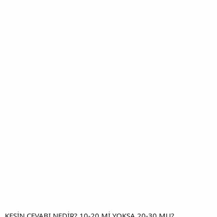
KESİN CEVABI NEDİR? 10-20 Mİ YOKSA 20-30 MU?