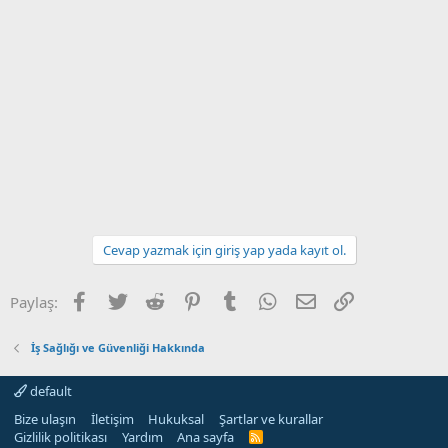
Cevap yazmak için giriş yap yada kayıt ol.
Facebook
Twitter
Reddit
Pinterest
Tumblr
WhatsApp
E-posta
Link
Paylaş:
İş Sağlığı ve Güvenliği Hakkında
default
Bize ulaşın
İletişim
Hukuksal
Şartlar ve kurallar
Gizlilik politikası
Yardım
Ana sayfa
R