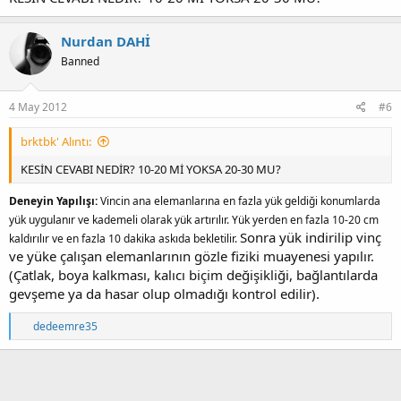
Nurdan DAHİ
Banned
4 May 2012
#6
brktbk' Alıntı:
KESİN CEVABI NEDİR? 10-20 Mİ YOKSA 20-30 MU?
Deneyin Yapılışı:
Vincin ana elemanlarına en fazla yük geldiği konumlarda
yük uygulanır ve kademeli olarak yük artırılır. Yük yerden en fazla 10-20 cm
Sonra yük indirilip vinç
kaldırılır ve en fazla 10 dakika askıda bekletilir.
ve yüke çalışan elemanlarının gözle fiziki muayenesi yapılır.
(Çatlak, boya kalkması, kalıcı biçim değişikliği, bağlantılarda
gevşeme ya da hasar olup olmadığı kontrol edilir).
T
dedeemre35
e
p
k
i
l