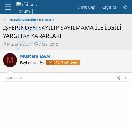
Giriş yap
Kayıt ol
Yüksek Mahkeme Kararları
İŞYERİNDEN SAYILIP SAYILMAMA İLE İLGİLİ
YARGITAY KARARLARI
K
B
Mustafa ESEN
7 Mar 2012
o
a
n
ş
Mustafa ESEN
M
b
l
Paylaşımcı Üye
TÜİSAG Üyesi
u
a
y
n
u
g
7 Mar 2012
#1
b
ı
a
ç
ş
t
l
a
a
r
t
i
a
h
n
i