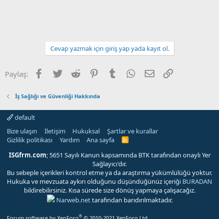
Cevap yazmak için giriş yap yada kayıt ol.
Facebook
Twitter
Reddit
Pinterest
Tumblr
WhatsApp
E-posta
Link
Paylaş:
İş Sağlığı ve Güvenliği Hakkında
default
Bize ulaşın
İletişim
Hukuksal
Şartlar ve kurallar
Gizlilik politikası
Yardım
Ana sayfa
R
S
S
ISGfrm.com
; 5651 Sayılı Kanun kapsamında BTK tarafından onaylı Yer
Sağlayıcı'dır.
Bu sebeple içerikleri kontrol etme ya da araştırma yükümlülüğü yoktur.
Hukuka ve mevzuata aykırı olduğunu düşündüğünüz içeriği
BURADAN
bildirebilirsiniz. Kısa sürede size dönüş yapmaya çalışacağız.
Narweb.net
tarafından barıdırılmaktadır.
®
Forum software by XenForo
© 2010-2021 XenForo Ltd.