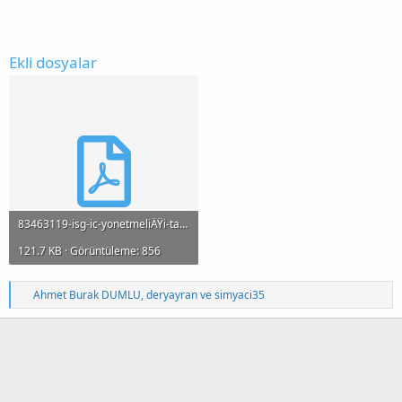
Ekli dosyalar
83463119-isg-ic-yonetmeliÄŸi-talimatlar.pdf
121.7 KB · Görüntüleme: 856
T
Ahmet Burak DUMLU
,
deryayran
ve
simyaci35
e
p
k
i
l
e
r