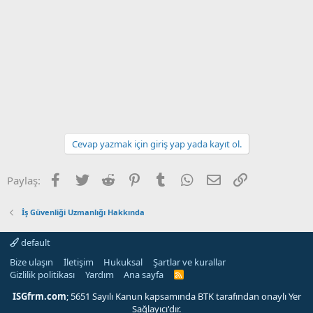
Cevap yazmak için giriş yap yada kayıt ol.
Facebook
Twitter
Reddit
Pinterest
Tumblr
WhatsApp
E-posta
Link
Paylaş:
İş Güvenliği Uzmanlığı Hakkında
default
Bize ulaşın
İletişim
Hukuksal
Şartlar ve kurallar
Gizlilik politikası
Yardım
Ana sayfa
R
S
S
ISGfrm.com
; 5651 Sayılı Kanun kapsamında BTK tarafından onaylı Yer
Sağlayıcı'dır.