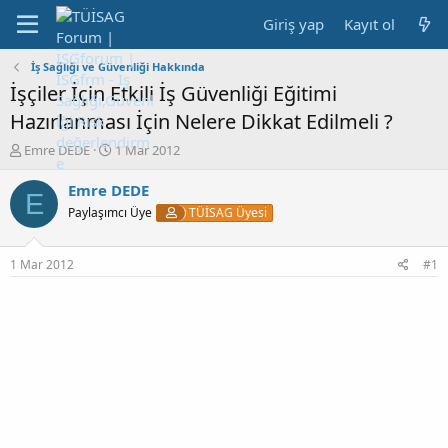
Giriş yap
Kayıt ol
İş Sağlığı ve Güvenliği Hakkında
İşçiler İçin Etkili İş Güvenliği Eğitimi
Hazırlanması İçin Nelere Dikkat Edilmeli ?
K
B
Emre DEDE
1 Mar 2012
o
a
n
ş
Emre DEDE
E
b
l
Paylaşımcı Üye
TÜİSAG Üyesi
u
a
y
n
u
g
1 Mar 2012
#1
b
ı
a
ç
ş
t
l
a
a
r
t
i
a
h
n
i