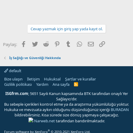
Cevap yazmak için giriş yap yada kayıt ol.
Facebook
Twitter
Reddit
Pinterest
Tumblr
WhatsApp
E-posta
Link
Paylaş:
İş Sağlığı ve Güvenliği Hakkında
default
Bize ulaşın
İletişim
Hukuksal
Şartlar ve kurallar
Gizlilik politikası
Yardım
Ana sayfa
R
S
S
ISGfrm.com
; 5651 Sayılı Kanun kapsamında BTK tarafından onaylı Yer
Sağlayıcı'dır.
Bu sebeple içerikleri kontrol etme ya da araştırma yükümlülüğü yoktur.
Hukuka ve mevzuata aykırı olduğunu düşündüğünüz içeriği
BURADAN
bildirebilirsiniz. Kısa sürede size dönüş yapmaya çalışacağız.
Narweb.net
tarafından barıdırılmaktadır.
®
Forum software by XenForo
© 2010-2021 XenForo Ltd.