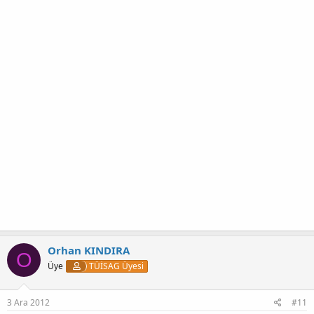
Orhan KINDIRA
O
Üye
TÜİSAG Üyesi
3 Ara 2012
#11