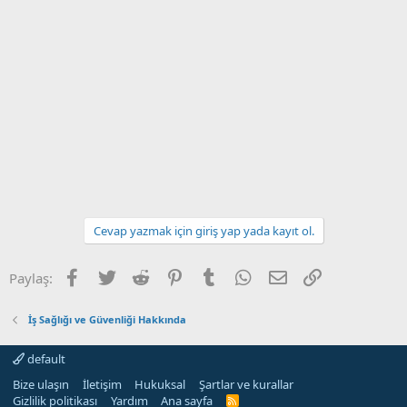
Cevap yazmak için giriş yap yada kayıt ol.
Facebook
Twitter
Reddit
Pinterest
Tumblr
WhatsApp
E-posta
Link
Paylaş:
İş Sağlığı ve Güvenliği Hakkında
default
Bize ulaşın
İletişim
Hukuksal
Şartlar ve kurallar
Gizlilik politikası
Yardım
Ana sayfa
R