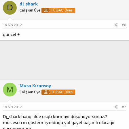
dj_shark
D
Çalışkan Üye
TÜİSAG Üyesi
16 Nis 2012
#6
güncel +
Musa Kıransoy
M
Çalışkan Üye
TÜİSAG Üyesi
18 Nis 2012
#7
Dj_shark hangi ilde osgb kurmayı düşünüyorsunuz.?
mus.esen in göstermiş oldugu yol gayet başarılı olacagıı
düşünüyorum