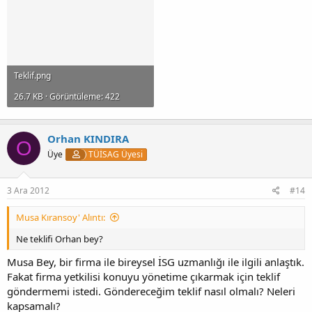
Teklif.png
26.7 KB · Görüntüleme: 422
Orhan KINDIRA
O
Üye
TÜİSAG Üyesi
3 Ara 2012
#14
Musa Kıransoy' Alıntı:
Ne teklifi Orhan bey?
Musa Bey, bir firma ile bireysel İSG uzmanlığı ile ilgili anlaştık.
Fakat firma yetkilisi konuyu yönetime çıkarmak için teklif
göndermemi istedi. Göndereceğim teklif nasıl olmalı? Neleri
kapsamalı?