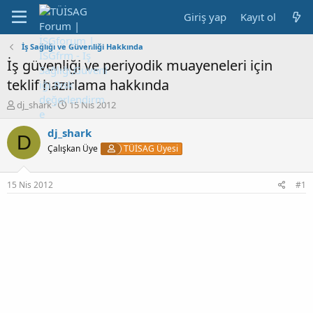
Giriş yap
Kayıt ol
İş Sağlığı ve Güvenliği Hakkında
İş güvenliği ve periyodik muayeneleri için
teklif hazırlama hakkında
K
B
dj_shark
15 Nis 2012
o
a
n
ş
dj_shark
D
b
l
Çalışkan Üye
TÜİSAG Üyesi
u
a
y
n
u
g
15 Nis 2012
#1
b
ı
a
ç
ş
t
l
a
a
r
t
i
a
h
n
i