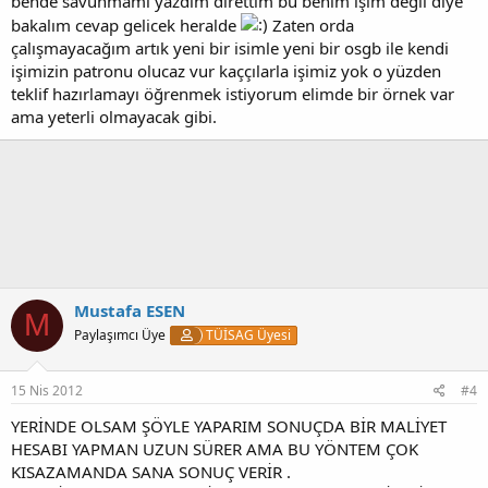
bende savunmamı yazdım direttim bu benim işim değil diye
bakalım cevap gelicek heralde
Zaten orda
çalışmayacağım artık yeni bir isimle yeni bir osgb ile kendi
işimizin patronu olucaz vur kaççılarla işimiz yok o yüzden
teklif hazırlamayı öğrenmek istiyorum elimde bir örnek var
ama yeterli olmayacak gibi.
Mustafa ESEN
M
Paylaşımcı Üye
TÜİSAG Üyesi
15 Nis 2012
#4
YERİNDE OLSAM ŞÖYLE YAPARIM SONUÇDA BİR MALİYET
HESABI YAPMAN UZUN SÜRER AMA BU YÖNTEM ÇOK
KISAZAMANDA SANA SONUÇ VERİR .