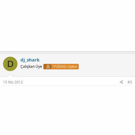
dj_shark
D
Çalışkan Üye
TÜİSAG Üyesi
15 Nis 2012
#3