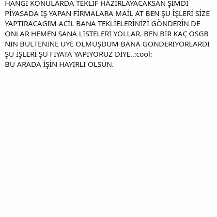
HANGİ KONULARDA TEKLİF HAZIRLAYACAKSAN ŞİMDİ
PİYASADA İŞ YAPAN FİRMALARA MAİL AT BEN ŞU İŞLERİ SİZE
YAPTIRACAGIM ACİL BANA TEKLİFLERİNİZİ GÖNDERİN DE
ONLAR HEMEN SANA LİSTELERİ YOLLAR. BEN BİR KAÇ OSGB
NİN BÜLTENİNE ÜYE OLMUŞDUM BANA GÖNDERİYORLARDI
ŞU İŞLERİ ŞU FİYATA YAPIYORUZ DİYE..:cool:
BU ARADA İŞİN HAYIRLI OLSUN.