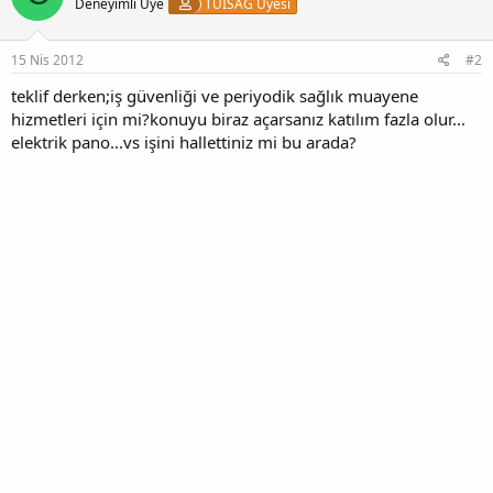
Deneyimli Üye
TÜİSAG Üyesi
15 Nis 2012
#2
teklif derken;iş güvenliği ve periyodik sağlık muayene
hizmetleri için mi?konuyu biraz açarsanız katılım fazla olur...
elektrik pano...vs işini hallettiniz mi bu arada?