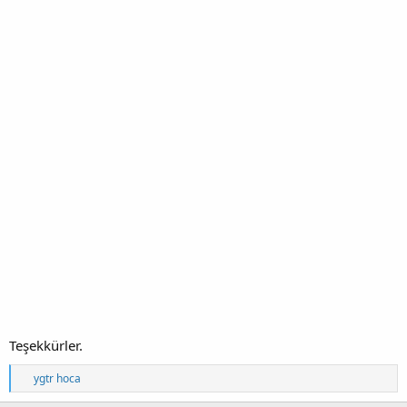
Teşekkürler.
T
ygtr hoca
e
p