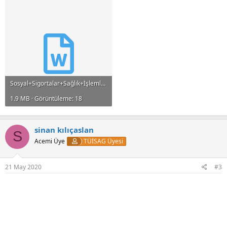
Sosyal+Sigortalar+Sağlık+İşlemleri+Tüzüğü.doc
1.9 MB · Görüntüleme: 18
sinan kılıçaslan
S
Acemi Üye
TÜİSAG Üyesi
21 May 2020
#3