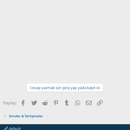
Cevap yazmak için giriş yap yada kayıt ol.
Facebook
Twitter
Reddit
Pinterest
Tumblr
WhatsApp
E-posta
Link
Paylaş:
Sorular & Tartışmalar
default