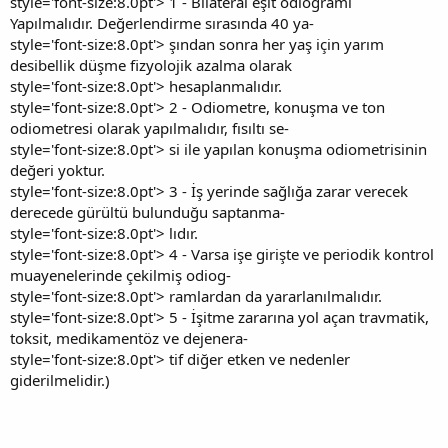
style='font-size:8.0pt'> 1 - Bilateral eşit odiogramı
Yapılmalıdır. Değerlendirme sırasında 40 ya-
style='font-size:8.0pt'> şından sonra her yaş için yarım
desibellik düşme fizyolojik azalma olarak
style='font-size:8.0pt'> hesaplanmalıdır.
style='font-size:8.0pt'> 2 - Odiometre, konuşma ve ton
odiometresi olarak yapılmalıdır, fısıltı se-
style='font-size:8.0pt'> si ile yapılan konuşma odiometrisinin
değeri yoktur.
style='font-size:8.0pt'> 3 - İş yerinde sağlığa zarar verecek
derecede gürültü bulunduğu saptanma-
style='font-size:8.0pt'> lıdır.
style='font-size:8.0pt'> 4 - Varsa işe girişte ve periodik kontrol
muayenelerinde çekilmiş odiog-
style='font-size:8.0pt'> ramlardan da yararlanılmalıdır.
style='font-size:8.0pt'> 5 - İşitme zararına yol açan travmatik,
toksit, medikamentöz ve dejenera-
style='font-size:8.0pt'> tif diğer etken ve nedenler
giderilmelidir.)