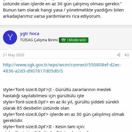
üstünde olan işlerde en az 30 gün çalışmış olması gerekir."
Bunun tam olarak hangi yasa / yönetmelikte yazdığını bilen
arkadaşlarımız varsa yardımlarını rica ediyorum.
ygtr hoca
Y
TÜİSAG Çalışma Birimi
Moderatör
21 May 2020
#2
http://www.sgk.gov.tr/wps/wcm/connect/550808ef-d2ec-
4836-a2d3-d907817d05d0/S
style='font-size:8.0pt'>(I - Gürültü zararlarının meslek
hastalığı sayılabilmesi için gürültülü işte
style='font-size:8.0pt'> en az iki yıl, gürültü şiddeti sürekli
olarak 85 desibelin üstünde olan
style='font-size:8.0pt'> işlerde en az 30 gün çalışılmış olmak
gereklidir.
style='font-size:8.0pt'>II - Kesin tam için: