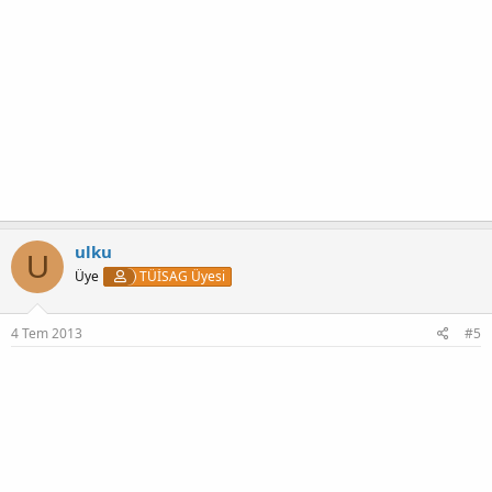
ulku
U
Üye
TÜİSAG Üyesi
4 Tem 2013
#5