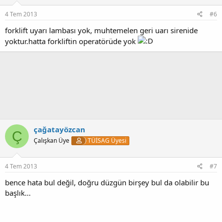
4 Tem 2013
#6
forklift uyarı lambası yok, muhtemelen geri uarı sirenide
yoktur.hatta forkliftin operatörüde yok
çağatayözcan
Ç
Çalışkan Üye
TÜİSAG Üyesi
4 Tem 2013
#7
bence hata bul değil, doğru düzgün birşey bul da olabilir bu
başlık...