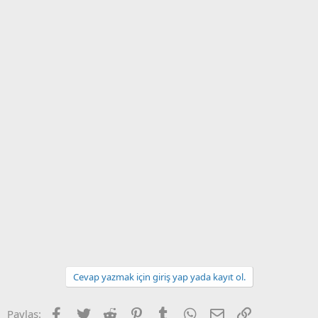
Cevap yazmak için giriş yap yada kayıt ol.
Facebook
Twitter
Reddit
Pinterest
Tumblr
WhatsApp
E-posta
Link
Paylaş: