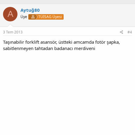
Aytuğ80
A
Üye
TÜİSAG Üyesi
3 Tem 2013
#4
Taşınabilir forklift asansör, üstteki amcamda fotör şapka,
sabitlenmeyen tahtadan badanacı merdiveni