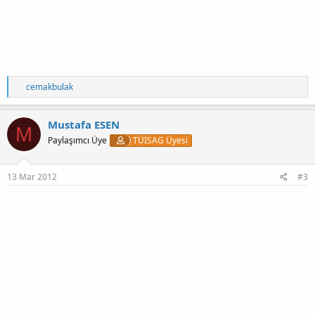
T
cemakbulak
e
p
k
Mustafa ESEN
M
i
Paylaşımcı Üye
TÜİSAG Üyesi
l
e
r
:
13 Mar 2012
#3