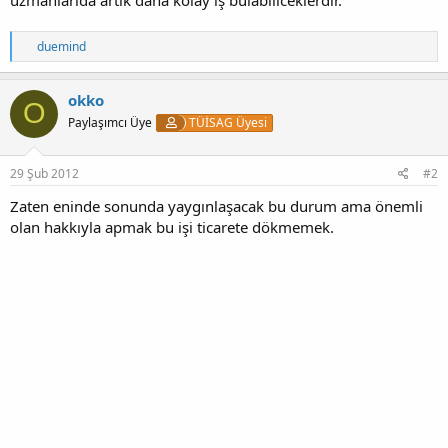
T
duemind
e
p
k
okko
O
i
Paylaşımcı Üye
TÜİSAG Üyesi
l
e
r
:
29 Şub 2012
#2
Zaten eninde sonunda yaygınlaşacak bu durum ama önemli
olan hakkıyla apmak bu işi ticarete dökmemek.