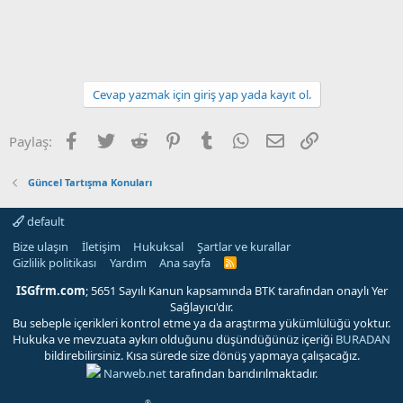
Cevap yazmak için giriş yap yada kayıt ol.
Facebook
Twitter
Reddit
Pinterest
Tumblr
WhatsApp
E-posta
Link
Paylaş:
Güncel Tartışma Konuları
default
Bize ulaşın
İletişim
Hukuksal
Şartlar ve kurallar
Gizlilik politikası
Yardım
Ana sayfa
R
S
S
ISGfrm.com
; 5651 Sayılı Kanun kapsamında BTK tarafından onaylı Yer
Sağlayıcı'dır.
Bu sebeple içerikleri kontrol etme ya da araştırma yükümlülüğü yoktur.
Hukuka ve mevzuata aykırı olduğunu düşündüğünüz içeriği
BURADAN
bildirebilirsiniz. Kısa sürede size dönüş yapmaya çalışacağız.
Narweb.net
tarafından barıdırılmaktadır.
®