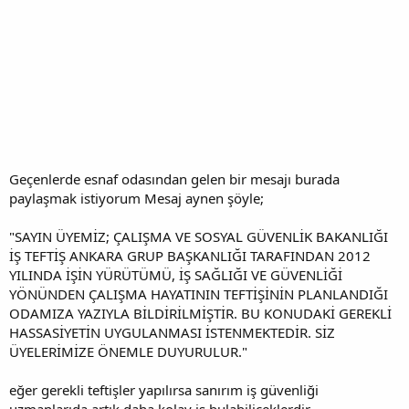
Geçenlerde esnaf odasından gelen bir mesajı burada
paylaşmak istiyorum Mesaj aynen şöyle;
"SAYIN ÜYEMİZ; ÇALIŞMA VE SOSYAL GÜVENLİK BAKANLIĞI
İŞ TEFTİŞ ANKARA GRUP BAŞKANLIĞI TARAFINDAN 2012
YILINDA İŞİN YÜRÜTÜMÜ, İŞ SAĞLIĞI VE GÜVENLİĞİ
YÖNÜNDEN ÇALIŞMA HAYATININ TEFTİŞİNİN PLANLANDIĞI
ODAMIZA YAZIYLA BİLDİRİLMİŞTİR. BU KONUDAKİ GEREKLİ
HASSASİYETİN UYGULANMASI İSTENMEKTEDİR. SİZ
ÜYELERİMİZE ÖNEMLE DUYURULUR."
eğer gerekli teftişler yapılırsa sanırım iş güvenliği
uzmanlarıda artık daha kolay iş bulabiliceklerdir.