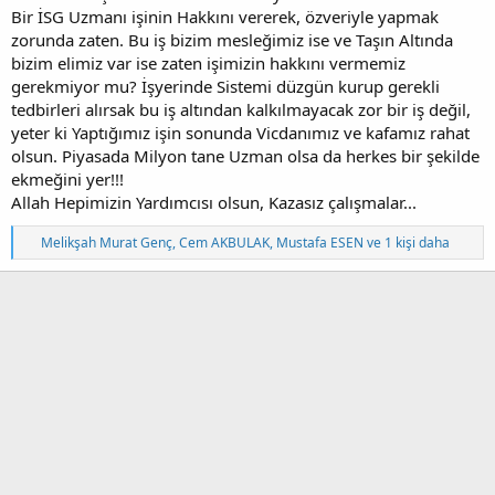
Bir İSG Uzmanı işinin Hakkını vererek, özveriyle yapmak
zorunda zaten. Bu iş bizim mesleğimiz ise ve Taşın Altında
bizim elimiz var ise zaten işimizin hakkını vermemiz
gerekmiyor mu? İşyerinde Sistemi düzgün kurup gerekli
tedbirleri alırsak bu iş altından kalkılmayacak zor bir iş değil,
yeter ki Yaptığımız işin sonunda Vicdanımız ve kafamız rahat
olsun. Piyasada Milyon tane Uzman olsa da herkes bir şekilde
ekmeğini yer!!!
Allah Hepimizin Yardımcısı olsun, Kazasız çalışmalar...
T
Melikşah Murat Genç
,
Cem AKBULAK
,
Mustafa ESEN
ve 1 kişi daha
e
p
k
i
l
e
r
: