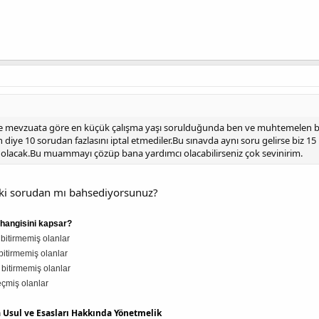
'de mevzuata göre en küçük çalışma yaşı sorulduğunda ben ve muhtemelen bir
diye 10 sorudan fazlasını iptal etmediler.Bu sınavda aynı soru gelirse biz 15
 olacak.Bu muammayı çözüp bana yardımcı olacabilirseniz çok sevinirim.
i sorudan mı bahsediyorsunuz?
 hangisini kapsar?
bitirmemiş olanlar
bitirmemiş olanlar
bitirmemiş olanlar
eçmiş olanlar
ma Usul ve Esasları Hakkında Yönetmelik