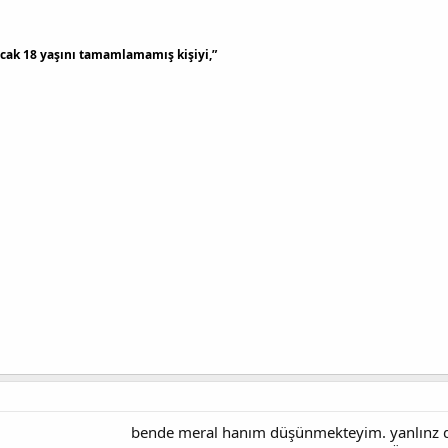
ncak 18 yaşını tamamlamamış kişiyi,”
bende meral hanım düşünmekteyim. yanlınz da