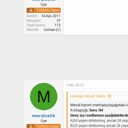
Üye
TÜİSAG Üyesi
Katılım
14 Kas 2011
Mesajlar
37
Tepki puanı
113
Meslek
Uzman (C)
3 Nis 2012
M
Handan Altıok' Alıntı:
Meral hanım merhaba;Aşağıdaki 
A kitapçığı :
Soru :94
meralcelik
Genç işçi sınıflaması aşağıdakilerd
Üye
A)16 yaşını doldurmuş ,ancak 18 yaşı
B)15 yaşını doldurmuş ancak 18 yaşın
TÜİSAG Üyesi