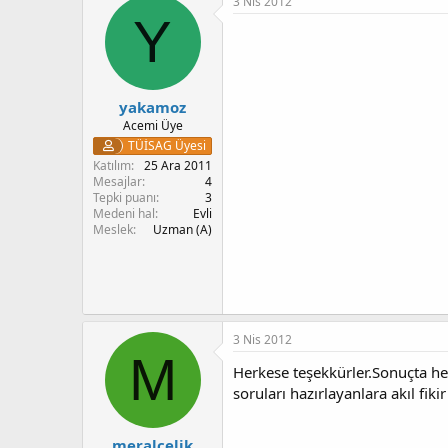
3 Nis 2012
i
Y
l
e
r
:
yakamoz
Acemi Üye
TÜİSAG Üyesi
Katılım
25 Ara 2011
Mesajlar
4
Tepki puanı
3
Medeni hal
Evli
Meslek
Uzman (A)
3 Nis 2012
M
Herkese teşekkürler.Sonuçta hep
soruları hazırlayanlara akıl fikir
meralcelik