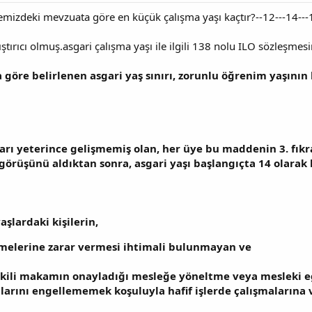
kemizdeki mevzuata göre en küçük çalışma yaşı kaçtır?--12---14---
ıştırıcı olmuş.asgari çalışma yaşı ile ilgili 138 nolu ILO sözleşmes
 göre belirlenen asgari yaş sınırı, zorunlu öğrenim yaşının 
rı yeterince gelişmemiş olan, her üye bu maddenin 3. fıkra
 görüşünü aldıktan sonra, asgari yaşı başlangıçta 14 olarak b
aşlardaki kişilerin,
şmelerine zarar vermesi ihtimali bulunmayan ve
tkili makamın onayladığı mesleğe yöneltme veya mesleki e
arını engellememek koşuluyla hafif işlerde çalışmalarına ve