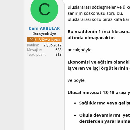
C
uluslararası sözleşmeler ve ül
sanırım sözkonusu soru bu.
uluslararası sözü biraz kafa kar
Cem AKBULAK
Bu maddenin 1 inci fıkrasına
Deneyimli Üye
altında olmayacaktır.
TÜİSAG Üyesi
Katılım
2 Şub 2012
ancak;böyle
Mesajlar
638
Tepki puanı
813
Ekonomisi ve eğitim olanakla
iş veren ve işçi örgütlerinin
ve böyle
Ulusal mevzuat 13-15 arası y
Sağlıklarına veya geli
Okula devamlarını, ye
derslerden yararlanmal