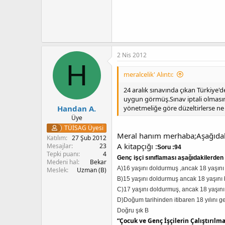
2 Nis 2012
H
meralcelik' Alıntı:
24 aralık sınavında çıkan Türkiye
uygun görmüş.Sınav iptali olmasın 
Handan A.
yönetmeliğe göre düzeltirlerse ne
Üye
TÜİSAG Üyesi
Meral hanım merhaba;Aşağıdak
Katılım
27 Şub 2012
A kitapçığı :
Mesajlar
23
Soru :94
Tepki puanı
4
Genç işçi sınıflaması aşağıdakilerden
Medeni hal
Bekar
A)16 yaşını doldurmuş ,ancak 18 yaşını 
Meslek
Uzman (B)
B)15 yaşını doldurmuş ancak 18 yaşını 
C)17 yaşını doldurmuş, ancak 18 yaşını 
D)Doğum tarihinden itibaren 18 yılını g
Doğru şık B
“Çocuk ve Genç İşçilerin Çalıştırıl