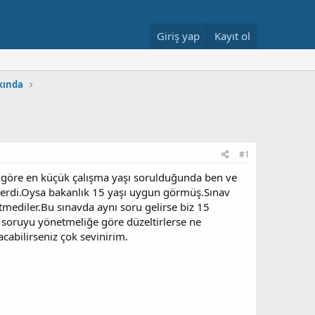
Giriş yap
Kayıt ol
kkında
#1
a göre en küçük çalışma yaşı sorulduğunda ben ve
erdi.Oysa bakanlık 15 yaşı uygun görmüş.Sınav
etmediler.Bu sınavda aynı soru gelirse biz 15
u soruyu yönetmeliğe göre düzeltirlerse ne
abilirseniz çok sevinirim.