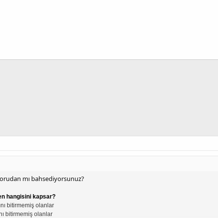
sorudan mı bahsediyorsunuz?
en hangisini kapsar?
nı bitirmemiş olanlar
ı bitirmemiş olanlar