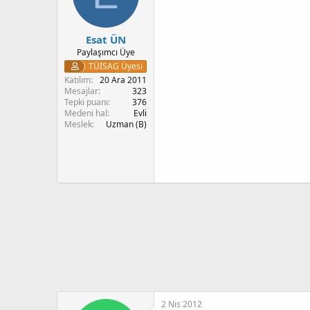
Esat ÜN
Paylaşımcı Üye
TÜİSAG Üyesi
Katılım
20 Ara 2011
Mesajlar
323
Tepki puanı
376
Medeni hal
Evli
Meslek
Uzman (B)
2 Nis 2012