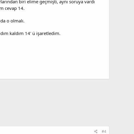
arından biri elime geçmişti, aynı soruya vardı
ım cevap 14.
da o olmalı.
ldım kaldım 14' ü işaretledim.
#4