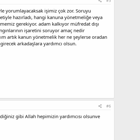
#5
yle yorumlayacaksak işimiz çok zor. Soruyu
letiyle hazırladı, hangi kanuna yönetmeliğe veya
ilmemiz gerekiyor. adam kalkıyor müfredat dışı
angınlarının işaretini soruyor amaç nedir
ım artık kanun yönetmelik her ne şeylerse oradan
 girecek arkadaşlara yardımcı olsun.
#6
diğiniz gibi Allah hepimizin yardımcısı olsunve