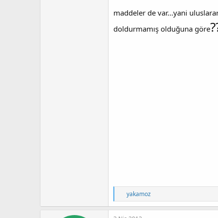
maddeler de var...yani uluslara
?
doldurmamış olduğuna göre
T
yakamoz
e
p
k