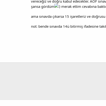
vereceğiz ve doğru kabul edecekler. AÖF sınavl
şansa gördüm
merak ettim cevabına bakt
ama sınavda çıkarsa 15 işaretleriz ve doğrusu 
not: bende sınavda 14ü bitirmiş ifadesine takı