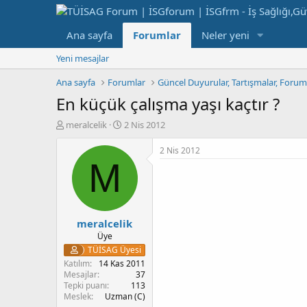
Ana sayfa
Forumlar
Neler yeni
Yeni mesajlar
Ana sayfa
Forumlar
Güncel Duyurular, Tartışmalar, Foru
En küçük çalışma yaşı kaçtır ?
K
B
meralcelik
2 Nis 2012
o
a
n
ş
2 Nis 2012
b
l
M
u
a
y
n
u
g
b
ı
meralcelik
a
ç
ş
t
Üye
l
a
TÜİSAG Üyesi
a
r
Katılım
14 Kas 2011
t
i
Mesajlar
37
a
h
Tepki puanı
113
Meslek
Uzman (C)
n
i