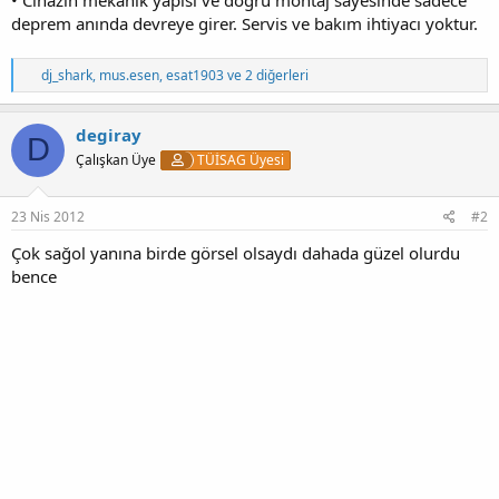
deprem anında devreye girer. Servis ve bakım ihtiyacı yoktur.
T
dj_shark
,
mus.esen
,
esat1903
ve 2 diğerleri
e
p
k
degiray
D
i
Çalışkan Üye
TÜİSAG Üyesi
l
e
r
:
23 Nis 2012
#2
Çok sağol yanına birde görsel olsaydı dahada güzel olurdu
bence