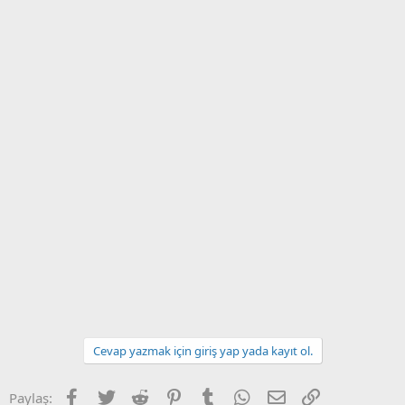
Cevap yazmak için giriş yap yada kayıt ol.
Facebook
Twitter
Reddit
Pinterest
Tumblr
WhatsApp
E-posta
Link
Paylaş: