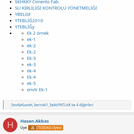
SKHKKY Cimento Fab.
SU KİRLİLİĞİ KONTROLÜ YÖNETMELİĞİ
YBELGE
YTEBLİĞ2010
YTEBLİĞy
Ek 2 örnek
ek-1
ek-2
Ek-2
Ek-3
ek-3
ek-4
Ek-4
ek-5
envtr Ek-1
T
SevdaKuvvet
,
berna61
,
bekirPATLAK
ve 4 diğerleri
e
p
k
Hasan.Akbas
H
i
Üye
TÜİSAG Üyesi
l
e