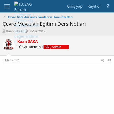
Giriş yap
Kayıt ol
Çevre Görevlisi Sınav Soruları ve Konu Özetleri
Çevre Mevzuatı Eğitimi Ders Notları
K
B
Kaan SAKA
3 Mar 2012
o
a
n
ş
Kaan SAKA
b
l
TÜİSAG Kurucusu
Admin
u
a
y
n
u
g
3 Mar 2012
#1
b
ı
a
ç
ş
t
l
a
a
r
t
i
a
h
n
i