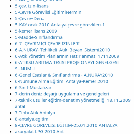
5-çev. izin-lisans
5-Çevre Görevlisi EğitimiNermin
5-Çevre+Den..
5-KAY ocak 2010 Antalya çevre görevlileri-1
5-kemer lisans 2009
5-Madde-Sınıflandırma
6-7- ÇEVRİMİÇİ ÇEVRE İZİNLERİ
6-A.NURAY- Tehlikeli_Atık_Beyan_Sistemi2010
6-Atık Yönetim Planlarının Hazırlanması 17112009
6-ATIKSU ARITMA TESİSİ PROJE ONAYI GENELGESİ
SUNUMU
6-Genel Esaslar & Sınıflandırma - A.NURAY2010
6-Numune Alma Eğitimi Antalya-Kemer 2010
6-Sınıf-Müstahzar
7-derin deniz deşarjı uygulama ve genelgeleri
7-teknik usuller eğitim-denetim yönetmeliği 18.11.2009
antal
7-Tıbbi Atık Antalya
8-antalya.egitim
8-ÇEVRE GÖREVLİSİ EĞİTİM-25.01.2010 ANTALYA
akaryakıt LPG 2010 Ant