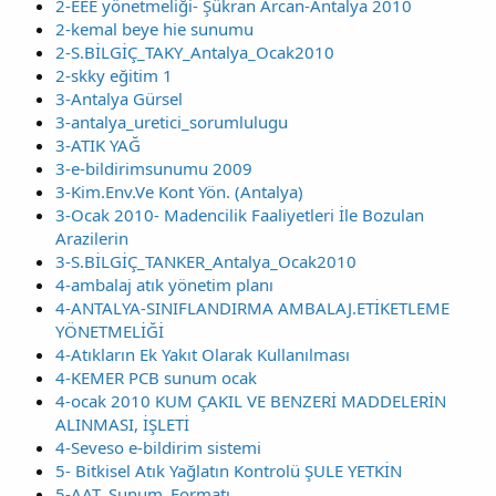
2-EEE yönetmeliği- Şükran Arcan-Antalya 2010
2-kemal beye hie sunumu
2-S.BİLGİÇ_TAKY_Antalya_Ocak2010
2-skky eğitim 1
3-Antalya Gürsel
3-antalya_uretici_sorumlulugu
3-ATIK YAĞ
3-e-bildirimsunumu 2009
3-Kim.Env.Ve Kont Yön. (Antalya)
3-Ocak 2010- Madencilik Faaliyetleri İle Bozulan
Arazilerin
3-S.BİLGİÇ_TANKER_Antalya_Ocak2010
4-ambalaj atık yönetim planı
4-ANTALYA-SINIFLANDIRMA AMBALAJ.ETİKETLEME
YÖNETMELİĞİ
4-Atıkların Ek Yakıt Olarak Kullanılması
4-KEMER PCB sunum ocak
4-ocak 2010 KUM ÇAKIL VE BENZERİ MADDELERİN
ALINMASI, İŞLETİ
4-Seveso e-bildirim sistemi
5- Bitkisel Atık Yağlatın Kontrolü ŞULE YETKİN
5-AAT_Sunum_Formatı