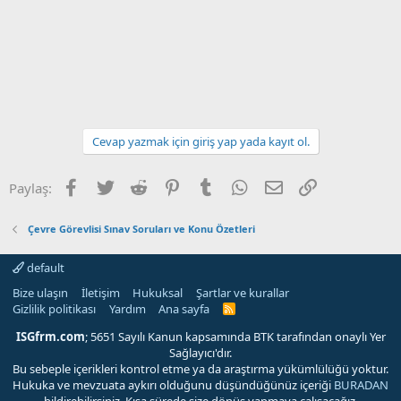
Cevap yazmak için giriş yap yada kayıt ol.
Facebook
Twitter
Reddit
Pinterest
Tumblr
WhatsApp
E-posta
Link
Paylaş:
Çevre Görevlisi Sınav Soruları ve Konu Özetleri
default
Bize ulaşın
İletişim
Hukuksal
Şartlar ve kurallar
Gizlilik politikası
Yardım
Ana sayfa
R
S
S
ISGfrm.com
; 5651 Sayılı Kanun kapsamında BTK tarafından onaylı Yer
Sağlayıcı'dır.
Bu sebeple içerikleri kontrol etme ya da araştırma yükümlülüğü yoktur.
Hukuka ve mevzuata aykırı olduğunu düşündüğünüz içeriği
BURADAN
bildirebilirsiniz. Kısa sürede size dönüş yapmaya çalışacağız.