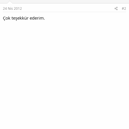
r
:
24 Nis 2012
#2
Çok teşekkür ederim.