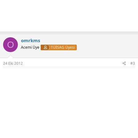
omrkms
O
Acemi Üye
TÜİSAG Üyesi
24 Eki 2012
#3