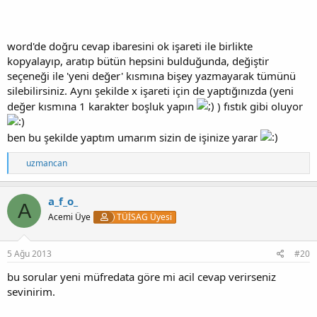
word'de doğru cevap ibaresini ok işareti ile birlikte
kopyalayıp, aratıp bütün hepsini bulduğunda, değiştir
seçeneği ile 'yeni değer' kısmına bişey yazmayarak tümünü
silebilirsiniz. Aynı şekilde x işareti için de yaptığınızda (yeni
değer kısmına 1 karakter boşluk yapın
) fıstık gibi oluyor
ben bu şekilde yaptım umarım sizin de işinize yarar
T
uzmancan
e
p
k
a_f_o_
A
i
Acemi Üye
TÜİSAG Üyesi
l
e
r
:
5 Ağu 2013
#20
bu sorular yeni müfredata göre mi acil cevap verirseniz
sevinirim.