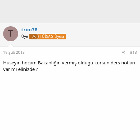
trim78
T
Üye
TÜİSAG Üyesi
19 Şub 2013
#13
Huseyin hocam Bakanlığın vermiş oldugu kursun ders notları
var mı elinizde ?