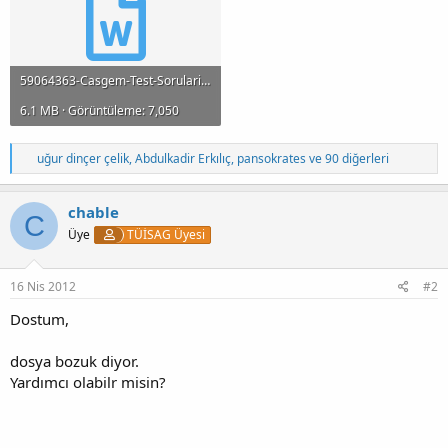
59064363-Casgem-Test-Sorulari.doc
6.1 MB · Görüntüleme: 7,050
T
uğur dinçer çelik
,
Abdulkadir Erkılıç
,
pansokrates
ve 90 diğerleri
e
p
k
chable
C
i
Üye
TÜİSAG Üyesi
l
e
r
:
16 Nis 2012
#2
Dostum,
dosya bozuk diyor.
Yardımcı olabilr misin?