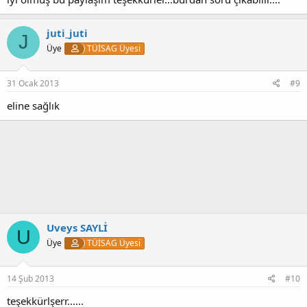
juti_juti
J
Üye
TÜİSAG Üyesi
31 Ocak 2013
#9
eline sağlık
Uveys SAYLİ
U
Üye
TÜİSAG Üyesi
14 Şub 2013
#10
teşekkürlşerr......