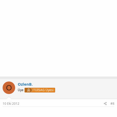
OzlenB.
O
Üye
TÜİSAG Üyesi
10 Eki 2012
#8