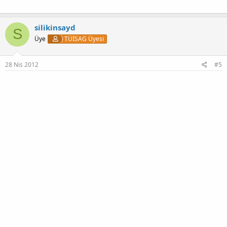
silikinsayd
S
Üye
TÜİSAG Üyesi
28 Nis 2012
#5