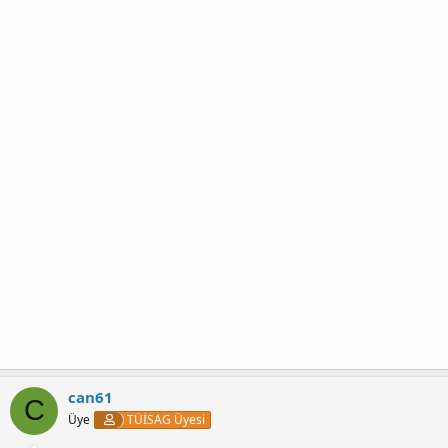
can61
C
Üye
TÜİSAG Üyesi