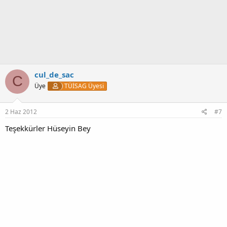
k
i
l
e
r
:
cul_de_sac
C
Üye
TÜİSAG Üyesi
2 Haz 2012
#7
Teşekkürler Hüseyin Bey