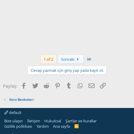
Son
1 of 2
Sonraki
Cevap yazmak için giriş yap yada kayıt ol.
Facebook
Twitter
Reddit
Pinterest
Tumblr
WhatsApp
E-posta
Link
Paylaş:
Soru Bankaları
default
Bize ulaşın
İletişim
Hukuksal
Şartlar ve kurallar
Gizlilik politikası
Yardım
Ana sayfa
R
S