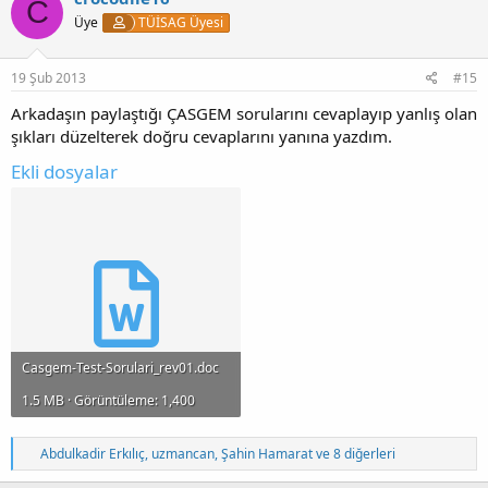
C
Üye
TÜİSAG Üyesi
19 Şub 2013
#15
Arkadaşın paylaştığı ÇASGEM sorularını cevaplayıp yanlış olan
şıkları düzelterek doğru cevaplarını yanına yazdım.
Ekli dosyalar
Casgem-Test-Sorulari_rev01.doc
1.5 MB · Görüntüleme: 1,400
T
Abdulkadir Erkılıç
,
uzmancan
,
Şahin Hamarat
ve 8 diğerleri
e
p