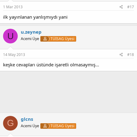
1 Mar 2013
#17
ilk yayınlanan yanlışmıydı yani
u.zeynep
U
Acemi Üye
TÜİSAG Üyesi
14 May 2013
#18
keşke cevapları üstünde işaretli olmasaymış...
glcns
G
Acemi Üye
TÜİSAG Üyesi