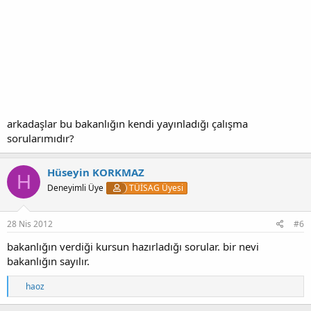
arkadaşlar bu bakanlığın kendi yayınladığı çalışma
sorularımıdır?
Hüseyin KORKMAZ
H
Deneyimli Üye
TÜİSAG Üyesi
28 Nis 2012
#6
bakanlığın verdiği kursun hazırladığı sorular. bir nevi
bakanlığın sayılır.
T
haoz
e
p