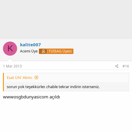
k
i
l
e
r
:
kalite007
K
Acemi Üye
TÜİSAG Üyesi
1 Mar 2013
#16
Esat ÜN' Alıntı:
sorun yok teşekkürler. chable tekrar indirin isterseniz.
wwwosgbdunyasicom açıldı