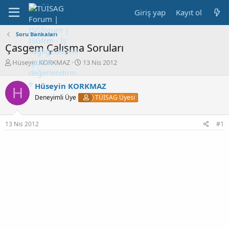
Giriş yap
Kayıt ol
Soru Bankaları
Çasgem Çalışma Soruları
K
B
Hüseyin KORKMAZ
13 Nis 2012
o
a
n
ş
Hüseyin KORKMAZ
H
b
l
Deneyimli Üye
TÜİSAG Üyesi
u
a
y
n
u
g
13 Nis 2012
#1
b
ı
a
ç
ş
t
l
a
a
r
t
i
a
h
n
i