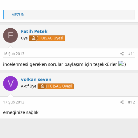
T
MEZUN
e
p
k
Fatih Petek
F
i
Üye
TÜİSAG Üyesi
l
e
r
:
16 Şub 2013
#11
incelenmesi gereken sorular paylaşım için teşekkürler
volkan seven
V
Aktif Üye
TÜİSAG Üyesi
17 Şub 2013
#12
emeğinize sağlık