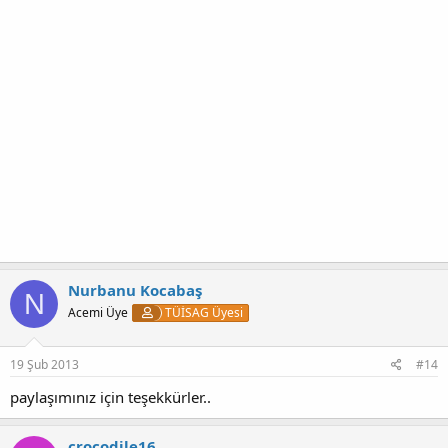
Nurbanu Kocabaş
N
Acemi Üye
TÜİSAG Üyesi
19 Şub 2013
#14
paylaşımınız için teşekkürler..
crocodile16