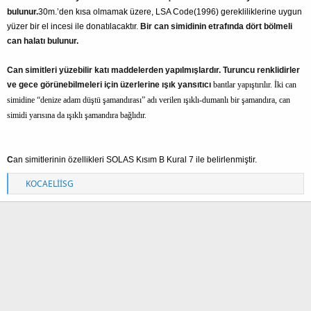
bulunur.
30m.’den kısa olmamak üzere, LSA Code(1996) gerekliliklerine uygun
yüzer bir el incesi ile donatılacaktır.
Bir can simidinin etrafında dört bölmeli
can halatı bulunur.
Can simitleri yüzebilir katı maddelerden yapılmışlardır. Turuncu renklidirler
ve gece görünebilmeleri için üzerlerine ışık yansıtıcı
bantlar yapıştırılır. İki can
simidine “denize adam düştü şamandırası” adı verilen ışıklı-dumanlı bir şamandıra, can
simidi yarısına da ışıklı şamandıra bağlıdır.
C
an simitlerinin özellikleri SOLAS Kısım B Kural 7 ile belirlenmiştir.
T
KOCAELİİSG
e
p
k
i
l
e
r
: