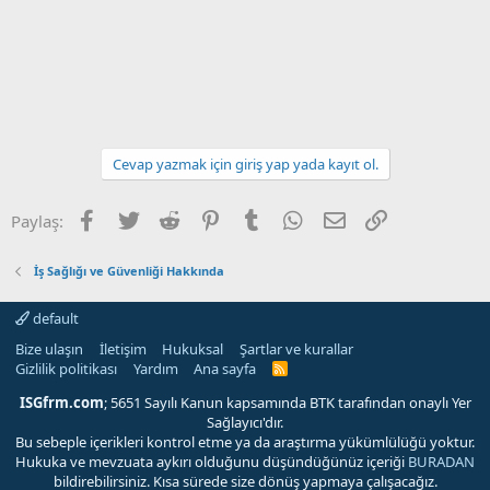
Cevap yazmak için giriş yap yada kayıt ol.
Facebook
Twitter
Reddit
Pinterest
Tumblr
WhatsApp
E-posta
Link
Paylaş:
İş Sağlığı ve Güvenliği Hakkında
default
Bize ulaşın
İletişim
Hukuksal
Şartlar ve kurallar
Gizlilik politikası
Yardım
Ana sayfa
R
S
S
ISGfrm.com
; 5651 Sayılı Kanun kapsamında BTK tarafından onaylı Yer
Sağlayıcı'dır.
Bu sebeple içerikleri kontrol etme ya da araştırma yükümlülüğü yoktur.
Hukuka ve mevzuata aykırı olduğunu düşündüğünüz içeriği
BURADAN
bildirebilirsiniz. Kısa sürede size dönüş yapmaya çalışacağız.