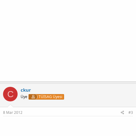
ckur
C
Üye
TÜİSAG Üyesi
8 Mar 2012
#3