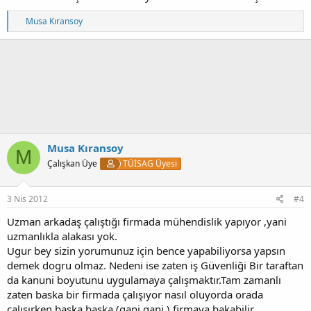
T
Musa Kıransoy
e
p
k
i
l
e
r
:
Musa Kıransoy
M
Çalışkan Üye
TÜİSAG Üyesi
3 Nis 2012
#4
Uzman arkadaş çalıştığı firmada mühendislik yapıyor ,yani
uzmanlıkla alakası yok.
Ugur bey sizin yorumunuz için bence yapabiliyorsa yapsın
demek dogru olmaz. Nedeni ise zaten iş Güvenliği Bir taraftan
da kanuni boyutunu uygulamaya çalışmaktır.Tam zamanlı
zaten baska bir firmada çalışıyor nasıl oluyorda orada
çalışırken başka başka (gani gani ) firmaya bakabilir.