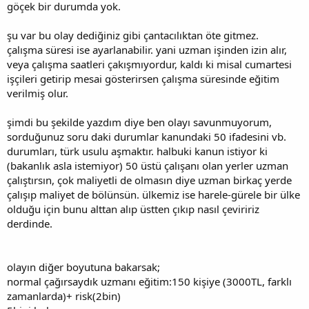
göçek bir durumda yok.
şu var bu olay dediğiniz gibi çantacılıktan öte gitmez.
çalışma süresi ise ayarlanabilir. yani uzman işinden izin alır,
veya çalışma saatleri çakışmıyordur, kaldı ki misal cumartesi
işçileri getirip mesai gösterirsen çalışma süresinde eğitim
verilmiş olur.
şimdi bu şekilde yazdım diye ben olayı savunmuyorum,
sorduğunuz soru daki durumlar kanundaki 50 ifadesini vb.
durumları, türk usulu aşmaktır. halbuki kanun istiyor ki
(bakanlık asla istemiyor) 50 üstü çalışanı olan yerler uzman
çalıştırsın, çok maliyetli de olmasın diye uzman birkaç yerde
çalışıp maliyet de bölünsün. ülkemiz ise harele-gürele bir ülke
olduğu için bunu alttan alıp üstten çıkıp nasıl çeviririz
derdinde.
olayın diğer boyutuna bakarsak;
normal çağırsaydık uzmanı eğitim:150 kişiye (3000TL, farklı
zamanlarda)+ risk(2bin)