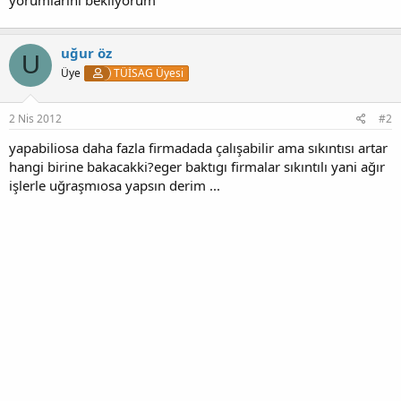
uğur öz
U
Üye
TÜİSAG Üyesi
2 Nis 2012
#2
yapabiliosa daha fazla firmadada çalışabilir ama sıkıntısı artar
hangi birine bakacakki?eger baktıgı firmalar sıkıntılı yani ağır
işlerle uğraşmıosa yapsın derim ...