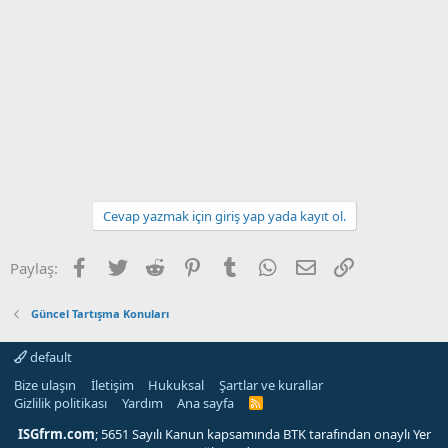
Cevap yazmak için giriş yap yada kayıt ol.
Facebook
Twitter
Reddit
Pinterest
Tumblr
WhatsApp
E-posta
Link
Paylaş:
Güncel Tartışma Konuları
default
Bize ulaşın
İletişim
Hukuksal
Şartlar ve kurallar
Gizlilik politikası
Yardım
Ana sayfa
R
S
S
ISGfrm.com
; 5651 Sayılı Kanun kapsamında BTK tarafından onaylı Yer