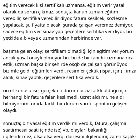
eğitim verecek kişi sertifikalı uzmansa, eğitim verir yasal
olarak da sorun çıkmaz. sonuçta kanun uzman eğitim
verebilir, sertifika verebilir diyor. fatura kesilcek, sözleşme
yapılacak, şu fiyatta olacak, şurada çalışan veremez demiyor.
sadece eğitim ver. sınav yap geçenlere sertifika ver diyor. bu
yetkide a,b veya c uzmanından herbirinde var.
başıma gelen olay; sertifikam olmadığı için eğitim veriyorum
ancak yasal onaylı olmuyor bu. bizde bir tanıdık uzmana rica
ettik, uzman başka bir şehirde osgb de çalışan görünüyor.
bizimle geldi eğitimleri verdi, resimler çektik (ispat için) , imza
aldık, sınav yaptık, geçenlere sertifika verdik.
ücret konusu ise, gerçekten durum biraz farklı olduğu için
herhangi bir fatura falan kesilmedi, ücret aldı mı, ne aldı
bilmiyorum, orada farklı bir durum vardı. spontan gelişen
olaydı.
sonuçta; biz yasal eğitim verdik mi verdik, fatura, çalışma
saati(mesai saati içinde ise) vb, olayları bakanlığı
ilgilendirmez, olsa olsa vergi dairesini ilgilendirir, zaten kaçak-