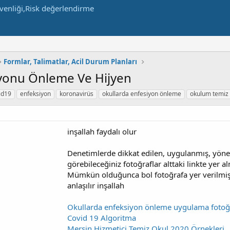
Formlar, Talimatlar, Acil Durum Planları
yonu Önleme Ve Hijyen
id19
enfeksiyon
koronavirüs
okullarda enfesiyon önleme
okulum temiz
inşallah faydalı olur
Denetimlerde dikkat edilen, uygulanmış, yöne
görebileceğiniz fotoğraflar alttaki linkte yer a
Mümkün olduğunca bol fotoğrafa yer verilmiştir
anlaşılır inşallah
Okullarda enfeksiyon önleme uygulama fotoğr
Covid 19 Algoritma
Mersin Hizmetiçi Temiz Okul 2020 Örnekleri