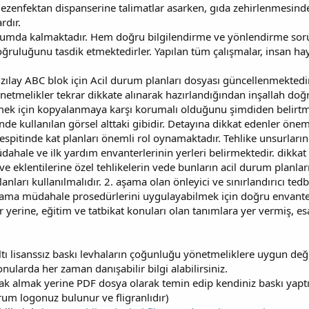
l dezenfektan dispanserine talimatlar asarken, gıda zehirlenmesi
rdır.
urumda kalmaktadır. Hem doğru bilgilendirme ve yönlendirme sor
ruluğunu tasdik etmektedirler. Yapılan tüm çalışmalar, insan ha
Kızılay ABC blok için Acil durum planları dosyası güncellenmekted
yönetmelikler tekrar dikkate alınarak hazırlandığından inşallah doğ
emek için kopyalanmaya karşı korumalı olduğunu şimdiden belirtm
 kullanılan görsel alttaki gibidir. Detayına dikkat edenler öneml
tespitinde kat planları önemli rol oynamaktadır. Tehlike unsurlarını
ahale ve ilk yardım envanterlerinin yerleri belirmektedir. dikkat
ve eklentilerine özel tehlikelerin vede bunların acil durum planla
lanları kullanılmalıdır. 2. aşama olan önleyici ve sınırlandırıcı te
aşama müdahale prosedürlerini uygulayabilmek için doğru envante
 yerine, eğitim ve tatbikat konuları olan tanımlara yer vermiş, e
ı lisanssız baskı levhaların çoğunluğu yönetmeliklere uygun değil
onularda her zaman danışabilir bilgi alabilirsiniz.
arak almak yerine PDF dosya olarak temin edip kendiniz baskı yapt
m logonuz bulunur ve fligranlıdır)