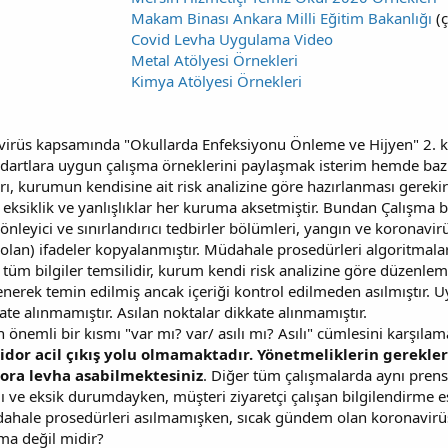
Makam Binası Ankara Milli Eğitim Bakanlığı
(ç
Covid Levha Uygulama Video
Metal Atölyesi Örnekleri
Kimya Atölyesi Örnekleri
virüs kapsamında "Okullarda Enfeksiyonu Önleme ve Hijyen" 2. k
dartlara uygun çalışma örneklerini paylaşmak isterim hemde bazı
rı, kurumun kendisine ait risk analizine göre hazırlanması gereki
ksiklik ve yanlışlıklar her kuruma aksetmiştir. Bundan Çalışma ba
ş, önleyici ve sınırlandırıcı tedbirler bölümleri, yangın ve korona
 olan) ifadeler kopyalanmıştır. Müdahale prosedürleri algoritmalar
tüm bilgiler temsilidir, kurum kendi risk analizine göre düzenlem
nerek temin edilmiş ancak içeriği kontrol edilmeden asılmıştır. Uy
ate alınmamıştır. Asılan noktalar dikkate alınmamıştır.
 önemli bir kısmı "var mı? var/ asılı mı? Asılı" cümlesini karşıl
koridor acil çıkış yolu olmamaktadır. Yönetmeliklerin gerekle
idora levha asabilmektesiniz
. Diğer tüm çalışmalarda aynı prensi
ve eksik durumdayken, müşteri ziyaretçi çalışan bilgilendirme esa
müdahale prosedürleri asılmamışken, sıcak gündem olan koronavirüs 
ma değil midir?