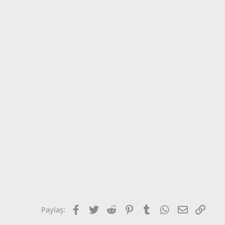
Facebook
Twitter
Reddit
Pinterest
Tumblr
WhatsApp
E-posta
Link
Paylaş: