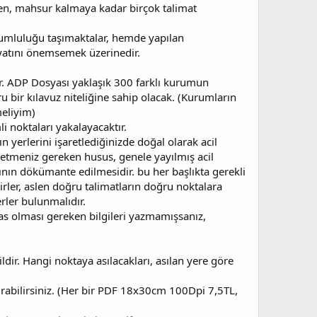
nden, mahsur kalmaya kadar birçok talimat
umluluğu taşımaktalar, hemde yapılan
yatını önemsemek üzerinedir.
ir. ADP Dosyası yaklaşık 300 farklı kurumun
ru bir kılavuz niteliğine sahip olacak. (Kurumların
eliyim)
i noktaları yakalayacaktır.
n yerlerini işaretlediğinizde doğal olarak acil
 etmeniz gereken husus, genele yayılmış acil
rının dökümante edilmesidir. bu her başlıkta gerekli
dbirler, aslen doğru talimatların doğru noktalara
rler bulunmalıdır.
sas olması gereken bilgileri yazmamışsanız,
dir. Hangi noktaya asılacakları, asılan yere göre
ırabilirsiniz. (Her bir PDF 18x30cm 100Dpi 7,5TL,