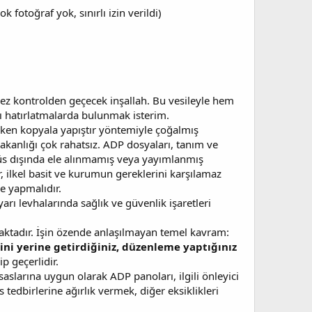
ok fotoğraf yok, sınırlı izin verildi)
ez kontrolden geçecek inşallah. Bu vesileyle hem
 hatırlatmalarda bulunmak isterim.
rken kopyala yapıştır yöntemiyle çoğalmış
kanlığı çok rahatsız. ADP dosyaları, tanım ve
virüs dışında ele alınmamış veya yayımlanmış
, ilkel basit ve kurumun gereklerini karşılamaz
e yapmalıdır.
arı levhalarında sağlık ve güvenlik işaretleri
amaktadır. İşin özende anlaşılmayan temel kavram:
rini yerine getirdiğiniz, düzenleme yaptığınız
p geçerlidir.
slarına uygun olarak ADP panoları, ilgili önleyici
tedbirlerine ağırlık vermek, diğer eksiklikleri