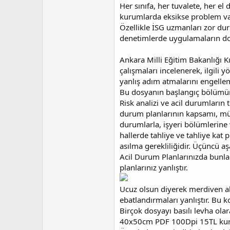
Her sınıfa, her tuvalete, her e
kurumlarda eksikse problem va
Özellikle İSG uzmanları zor d
denetimlerde uygulamaların doğ
Ankara Milli Eğitim Bakanlığı 
çalışmaları incelenerek, ilgili 
yanlış adım atmalarını engell
Bu dosyanın başlangıç bölümünde
Risk analizi ve acil durumların 
durum planlarının kapsamı, müd
durumlarla, işyeri bölümlerine 
hallerde tahliye ve tahliye kat p
asılma gerekliliğidir. Üçüncü 
Acil Durum Planlarınızda bunlar
planlarınız yanlıştır.
Ucuz olsun diyerek merdiven alt
ebatlandırmaları yanlıştır. Bu k
Birçok dosyayı basılı levha ol
40x50cm PDF 100Dpi 15TL kuru