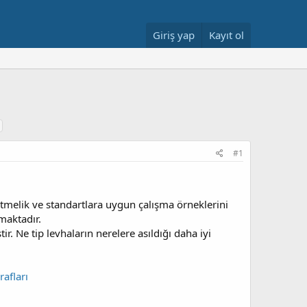
Giriş yap
Kayıt ol
#1
tmelik ve standartlara uygun çalışma örneklerini
lmaktadır.
. Ne tip levhaların nerelere asıldığı daha iyi
afları