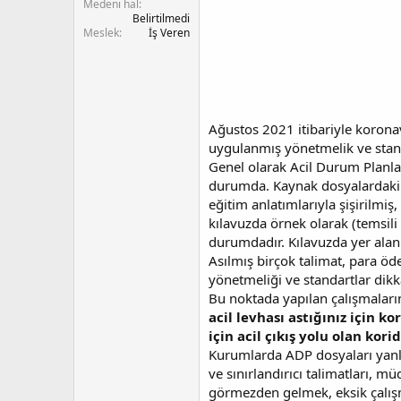
Medeni hal
Belirtilmedi
Meslek
İş Veren
Ağustos 2021 itibariyle korona
uygulanmış yönetmelik ve stan
Genel olarak Acil Durum Planla
durumda. Kaynak dosyalardaki e
eğitim anlatımlarıyla şişirilmi
kılavuzda örnek olarak (temsili
durumdadır. Kılavuzda yer alan 
Asılmış birçok talimat, para öde
yönetmeliği ve standartlar dikk
Bu noktada yapılan çalışmaların
acil levhası astığınız için 
için acil çıkış yolu olan kor
Kurumlarda ADP dosyaları yanlı 
ve sınırlandırıcı talimatları, 
görmezden gelmek, eksik çalış