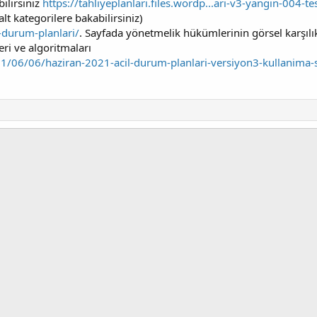
ilirsiniz
https://tahliyeplanlari.files.wordp...ari-v3-yangin-004-
t kategorilere bakabilirsiniz)
l-durum-planlari/
. Sayfada yönetmelik hükümlerinin görsel karşılık
i ve algoritmaları
021/06/06/haziran-2021-acil-durum-planlari-versiyon3-kullanima