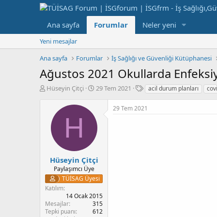
Ana sayfa
Forumlar
Neler yeni
Yeni mesajlar
Ana sayfa
Forumlar
İş Sağlığı ve Güvenliği Kütüphanesi
Ağustos 2021 Okullarda Enfeksi
K
B
E
Hüseyin Çitçi
29 Tem 2021
acil durum planları
cov
o
a
t
n
ş
i
29 Tem 2021
b
l
k
H
u
a
e
y
n
t
u
g
l
b
ı
e
a
ç
r
Hüseyin Çitçi
ş
t
Paylaşımcı Üye
l
a
TÜİSAG Üyesi
a
r
Katılım
t
i
14 Ocak 2015
a
h
Mesajlar
315
n
i
Tepki puanı
612