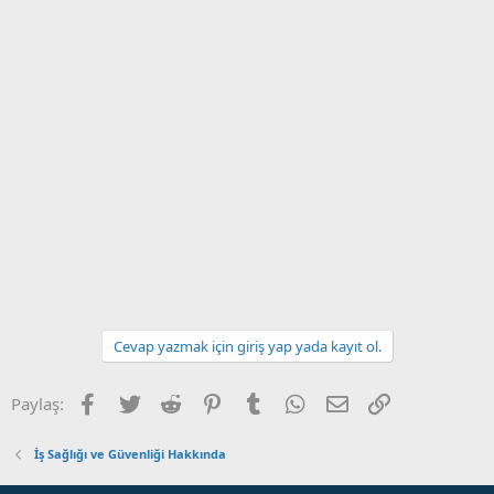
Cevap yazmak için giriş yap yada kayıt ol.
Facebook
Twitter
Reddit
Pinterest
Tumblr
WhatsApp
E-posta
Link
Paylaş:
İş Sağlığı ve Güvenliği Hakkında